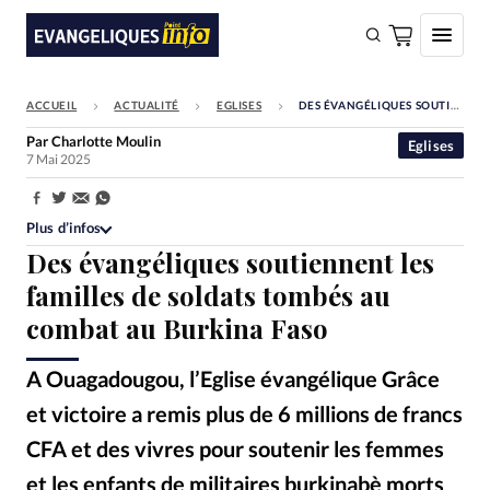
ACCUEIL
ACTUALITÉ
EGLISES
DES ÉVANGÉLIQUES SOUTIENNENT LES FAMILLES DE SOLDATS TOMBÉS AU COMBAT AU BURKINA FASO
FAIRE UN DON
Par
Charlotte Moulin
Eglises
7 Mai 2025
Faire un don
Eglises
Partager:
Plus d’infos
Société
Des évangéliques soutiennent les
Monde
familles de soldats tombés au
combat au Burkina Faso
Bible
Toute l'actualité
A Ouagadougou, l’Eglise évangélique Grâce
et victoire a remis plus de 6 millions de francs
Se connecter
CFA et des vivres pour soutenir les femmes
Devise:
CHF
et les enfants de militaires burkinabè morts