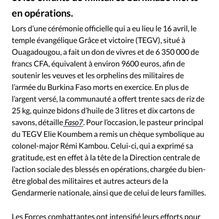
RUBRIQUES
en opérations.
Toute l'actualité
Bible
Culture
Economie
Getty Images - Luca Prestia
©
Eglises
Histoire
Laicité
Liberté religieuse
Lors d’une cérémonie officielle qui a eu lieu le 16 avril, le
temple évangélique Grâce et victoire (TEGV), situé à
Mission
Monde
People
Politique
Religions
Ouagadougou, a fait un don de vivres et de 6 350 000 de
Société
francs CFA, équivalent à environ 9600 euros, afin de
soutenir les veuves et les orphelins des militaires de
l’armée du Burkina Faso morts en exercice. En plus de
l’argent versé, la communauté a offert trente sacs de riz de
25 kg, quinze bidons d’huile de 3 litres et dix cartons de
savons, détaille
Faso7
. Pour l’occasion, le pasteur principal
du TEGV Elie Koumbem a remis un chèque symbolique au
colonel-major Rémi Kambou. Celui-ci, qui a exprimé sa
gratitude, est en effet à la tête de la Direction centrale de
l’action sociale des blessés en opérations, chargée du bien-
être global des militaires et autres acteurs de la
Gendarmerie nationale, ainsi que de celui de leurs familles.
Les Forces combattantes ont intensifié leurs efforts pour