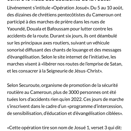
RUBRIQUES
L’événement s’intitule «Opération Josué». Du 5 au 10 août,
Toute l'actualité
Bible
Culture
Economie
des dizaines de chrétiens pentecôtistes du Cameroun ont
Eglises
Histoire
Laicité
Liberté religieuse
participé à des marches de prière dans les rues de
Mission
Monde
People
Politique
Religions
Yaoundé, Douala et Bafoussam pour lutter contre les
Société
accidents de la route. Durant six jours, ils ont déambulé
sur les principaux axes routiers, suivant un véhicule
sonorisé diffusant des chants de louange et des messages
d’évangélisation. Selon le site internet de l’initiative, les
marches visent à «libérer nos routes de l’emprise de Satan,
et les consacrer à la Seigneurie de Jésus-Christ».
Selon Securoute, organisme de promotion de la sécurité
routière au Cameroun, plus de 3000 personnes ont été
tuées lors d’accidents rien qu’en 2022. Ces jours de marche
s’inscrivent dans le cadre d’un «programme d’intercession,
de sensibilisation, d’éducation et d’évangélisation ciblées».
«Cette opération tire son nom de Josué 1, verset 3 qui dit: