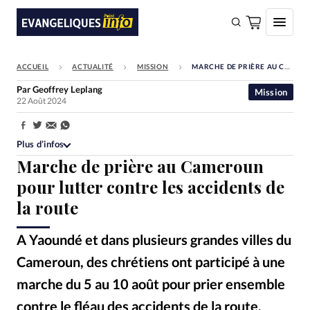
ACCUEIL
ACTUALITÉ
MISSION
MARCHE DE PRIÈRE AU CAMEROUN POUR LUTTER CONTRE LES ACCIDENTS DE LA ROUTE
FAIRE UN DON
Par
Geoffrey Leplang
Mission
22 Août 2024
Faire un don
Eglises
Partager:
Plus d’infos
Société
Marche de prière au Cameroun
Monde
pour lutter contre les accidents de
la route
Bible
Toute l'actualité
A Yaoundé et dans plusieurs grandes villes du
Cameroun, des chrétiens ont participé à une
Se connecter
marche du 5 au 10 août pour prier ensemble
Devise:
CHF
contre le fléau des accidents de la route.
Opération Josué
©