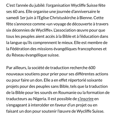
RUBRIQUES
C’est l’année du jubilé: l’organisation Wycliffe Suisse fête
Toute l'actualité
Bible
Culture
Economie
ses 60 ans. Elle organise une journée d’anniversaire le
Eglises
Histoire
Laicité
Liberté religieuse
samedi 1er juin à l’Eglise Christuskirche à Bienne. Cette
Mission
Monde
People
Politique
Religions
fête s’annonce comme «un voyage de découverte à travers
six décennies de Wycliffe». L’association œuvre pour que
Société
tous les peuples aient accès à la Bible et à l’éducation dans
la langue qu’ils comprennent le mieux. Elle est membre de
la Fédération des missions évangéliques francophones et
du Réseau évangélique suisse.
Par ailleurs, la société de traduction recherche 600
nouveaux soutiens pour prier pour ses différentes actions
ou pour faire un don. Elle a en effet répertorié soixante
projets pour des peuples sans Bible, tels que la traduction
de la Bible pour les sourds en Roumanie ou la formation de
traducteurs au Nigeria. Il est possible de
s’inscrire
en
s’engageant à intercéder en faveur d’un projet ou en
faisant un don pour soutenir l’œuvre de Wycliffe Suisse.