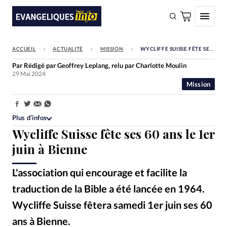
ACCUEIL
ACTUALITÉ
MISSION
WYCLIFFE SUISSE FÊTE SES 60 ANS LE 1ER JUIN À BIENNE
FAIRE UN DON
Par
Rédigé par Geoffrey Leplang, relu par Charlotte Moulin
29 Mai 2024
Faire un don
Mission
Eglises
Partager:
Société
Plus d’infos
Wycliffe Suisse fête ses 60 ans le 1er
Monde
juin à Bienne
Bible
Toute l'actualité
L'association qui encourage et facilite la
traduction de la Bible a été lancée en 1964.
Se connecter
Wycliffe Suisse fêtera samedi 1er juin ses 60
Devise:
CHF
ans à Bienne.
digitalskillet / Getty Images
©