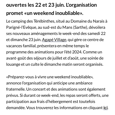
RUBRIQUES
ouvertes les 22 et 23 juin. L'organisation
Toute l'actualité
Bible
Culture
Economie
promet «un weekend inoubliable».
Agapé Village - Le camping des Térébinthes et ses cottages
©
Eglises
Histoire
Laicité
Liberté religieuse
Le camping des Térébinthes, situé au Domaine du Narais à
Mission
Monde
People
Politique
Religions
Parigné-l’Evêque, au sud-est du Mans (Sarthe), dévoilera
Société
ses nouveaux aménagements le week-end des samedi 22
et dimanche 23 juin.
Agapé Village
, qui gère ce centre de
vacances familial, présentera en même temps le
programme des animations pour l’été 2024. Comme un
avant-goût des séjours de juillet et d’août, une soirée de
louange et un culte le dimanche matin seront organisés.
«Préparez-vous à vivre une weekend inoubliable»,
annonce l’organisation qui anticipe une ambiance
fraternelle. Un concert et des animations sont également
prévus. Si durant ce week-end, les repas seront offerts, une
participation aux frais d’hébergement est toutefois
demandée. Vous trouverez les informations en cliquant
ici
.