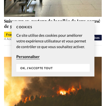
Suisse: un ex-pasteur de la vallée de Joux accusé
de gestes déplacés
COOKIES
Francis-George Sarpédon
Ce site utilise des cookies pour améliorer
Eglises
4 Août 2026
votre expérience utilisateur et vous permet
de contrôler ce que vous souhaitez activer.
Personnaliser
OK, J'ACCEPTE TOUT