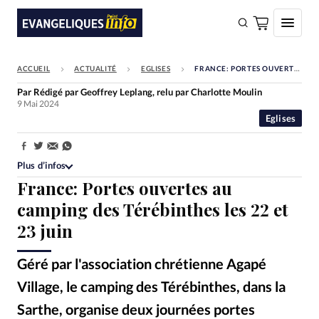
ACCUEIL
ACTUALITÉ
EGLISES
FRANCE: PORTES OUVERTES AU CAMPING DES TÉRÉBINTHES LES 22 ET 23 JUIN
FAIRE UN DON
Par
Rédigé par Geoffrey Leplang, relu par Charlotte Moulin
9 Mai 2024
Faire un don
Eglises
Eglises
Partager:
Société
Plus d’infos
France: Portes ouvertes au
Monde
camping des Térébinthes les 22 et
Bible
23 juin
Toute l'actualité
Géré par l'association chrétienne Agapé
Se connecter
Village, le camping des Térébinthes, dans la
Devise:
CHF
Sarthe, organise deux journées portes