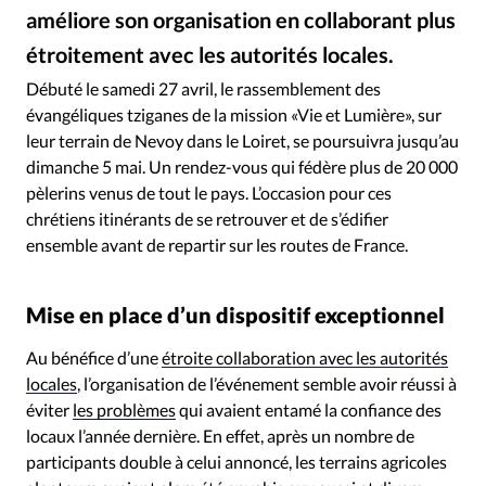
RUBRIQUES
améliore son organisation en collaborant plus
Toute l'actualité
Bible
Culture
Economie
étroitement avec les autorités locales.
Alliance Presse - L'association Vie et Lumière monte chaque année son immense chapiteau à Nevoy
©
Eglises
Histoire
Laicité
Liberté religieuse
Débuté le samedi 27 avril, le rassemblement des
Mission
Monde
People
Politique
Religions
évangéliques tziganes de la mission «Vie et Lumière», sur
Société
leur terrain de Nevoy dans le Loiret, se poursuivra jusqu’au
dimanche 5 mai. Un rendez-vous qui fédère plus de 20 000
pèlerins venus de tout le pays. L’occasion pour ces
chrétiens itinérants de se retrouver et de s’édifier
ensemble avant de repartir sur les routes de France.
Mise en place d’un dispositif exceptionnel
Au bénéfice d’une
étroite collaboration avec les autorités
locales
, l’organisation de l’événement semble avoir réussi à
éviter
les problèmes
qui avaient entamé la confiance des
locaux l’année dernière. En effet, après un nombre de
participants double à celui annoncé, les terrains agricoles