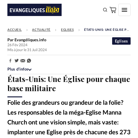
ACCUEIL
ACTUALITÉ
EGLISES
ÉTATS-UNIS: UNE ÉGLISE POUR CHAQUE BASE MILITAIRE
FAIRE UN DON
Par
Evangéliques.info
Eglises
26 Fév 2024
Faire un don
Mis à jour le 31 Juil 2024
Eglises
Partager:
Société
Plus d’infos
États-Unis: Une Église pour chaque
Monde
base militaire
Bible
Folie des grandeurs ou grandeur de la folie?
Toute l'actualité
Les responsables de la méga-Eglise Manna
Se connecter
Church ont une vision simple, mais vaste:
Devise:
CHF
implanter une Eglise près de chacune des 273