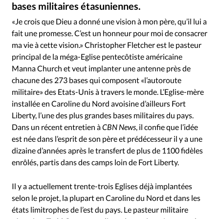
RUBRIQUES
bases militaires étasuniennes.
ABC11 / YouTube
©
Toute l'actualité
Bible
Culture
Economie
«Je crois que Dieu a donné une vision à mon père, qu’il lui a
Eglises
Histoire
Laicité
Liberté religieuse
fait une promesse. C’est un honneur pour moi de consacrer
Mission
Monde
People
Politique
Religions
ma vie à cette vision.» Christopher Fletcher est le pasteur
principal de la méga-Eglise pentecôtiste américaine
Société
Manna Church et veut implanter une antenne près de
chacune des 273 bases qui composent «l’autoroute
militaire» des Etats-Unis à travers le monde. L’Eglise-mère
installée en Caroline du Nord avoisine d’ailleurs Fort
Liberty, l’une des plus grandes bases militaires du pays.
Dans un récent entretien à
CBN News
, il confie que l’idée
est née dans l’esprit de son père et prédécesseur il y a une
dizaine d’années après le transfert de plus de 1100 fidèles
enrôlés, partis dans des camps loin de Fort Liberty.
Il y a actuellement trente-trois Eglises déjà implantées
selon le projet, la plupart en Caroline du Nord et dans les
états limitrophes de l’est du pays. Le pasteur militaire