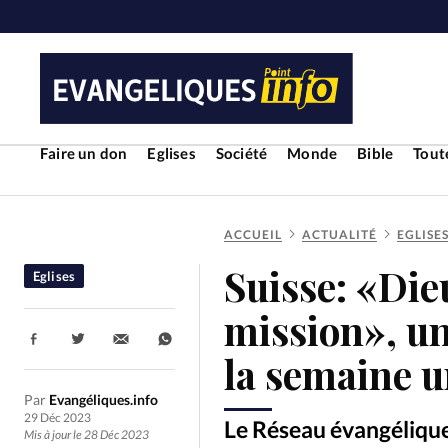
Faire un don
Eglises
Société
Monde
Bible
Toute
ACCUEIL
ACTUALITÉ
EGLISE
RUBRIQUES
Suisse: «Die
Eglises
Toute l'actualité
Bible
Cul
mission», u
Partager:
Economie
Eglises
Histoir
la semaine u
Par
Evangéliques.info
Liberté religieuse
Mission
29 Déc 2023
Le Réseau évangélique 
Mis à jour le 28 Déc 2023