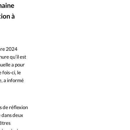
emaine
mpte
tion à
ent d'adresse
design / Pixabay
ntacter
ière 2024
ure qu’il est
uelle a pour
fois-ci, le
e, a informé
s de réflexion
ée dans deux
 êtres