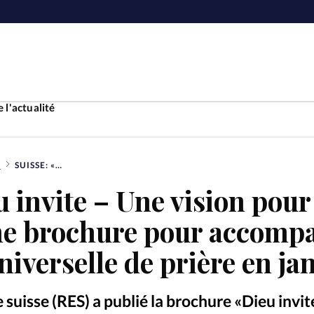
 l'actualité
S
SUISSE: «DIEU INVITE – UNE VISION POUR LA MISSION», UNE BROCHURE POUR ACCOMPAGNER LA SEMAINE UNIVERSELLE DE PRIÈRE EN JANVIER
Accueil
u invite – Une vision pour
ture
Faire u
ne brochure pour accomp
e
Laicité
niverselle de prière en ja
À propo
Monde
La réda
suisse (RES) a publié la brochure «Dieu invit