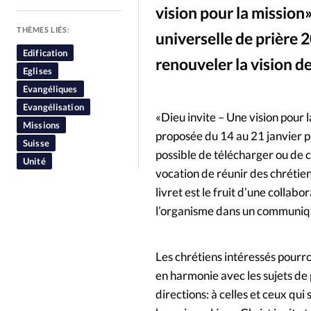
vision pour la mission
People
Politique
Religion
THÈMES LIÉS:
universelle de prière 
Edification
renouveler la vision de
Eglises
Evangéliques
Evangélisation
«Dieu invite – Une vision pour 
Missions
proposée du 14 au 21 janvier p
Suisse
possible de télécharger ou de
Unité
vocation de réunir des chrétien
livret est le fruit d’une collab
l’organisme dans un communiqu
Les chrétiens intéressés pourr
en harmonie avec les sujets de 
directions: à celles et ceux qui