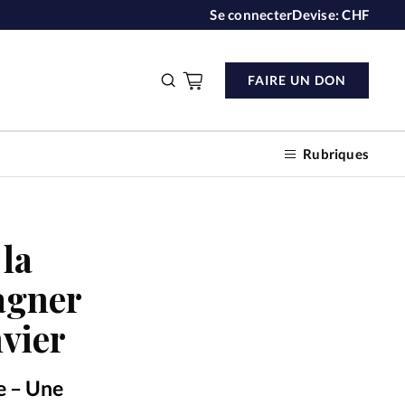
Se connecter
Devise:
CHF
FAIRE UN DON
Rubriques
 la
n don
agner
nvier
s
ction
e – Une