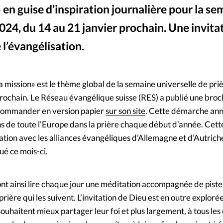
» en guise d’inspiration journalière pour la s
Mon co
s
Société
2024, du 14 au 21 janvier prochain. Une invita
Changem
 l’évangélisation.
conger
©
Nous co
la mission» est le thème global de la semaine universelle de pr
rochain. Le Réseau évangélique suisse (RES) a publié une broch
 commander en version papier
sur son site
. Cette démarche ann
s de toute l’Europe dans la prière chaque début d’année. Cette 
oration avec les alliances évangéliques d’Allemagne et d’Autrich
é ce mois-ci.
ont ainsi lire chaque jour une méditation accompagnée de piste
prière qui les suivent. L’invitation de Dieu est en outre explor
 souhaitent mieux partager leur foi et plus largement, à tous les