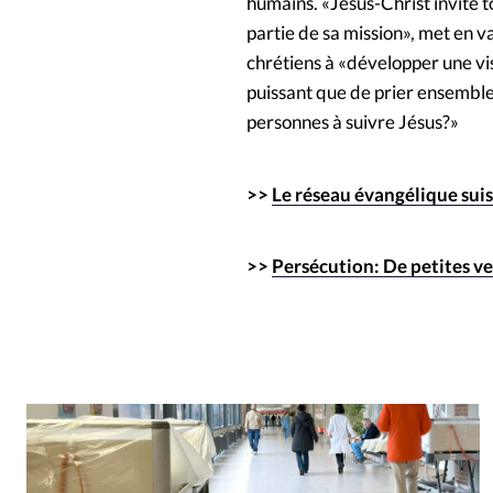
humains. «Jésus-Christ invite to
partie de sa mission», met en va
chrétiens à «développer une visi
puissant que de prier ensemble 
personnes à suivre Jésus?»
>>
Le réseau évangélique sui
>>
Persécution: De petites vei