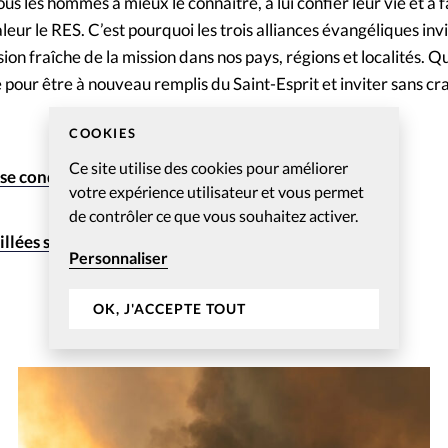
us les hommes à mieux le connaître, à lui confier leur vie et à f
leur le RES. C’est pourquoi les trois alliances évangéliques invi
on fraîche de la mission dans nos pays, régions et localités. Qu
pour être à nouveau remplis du Saint-Esprit et inviter sans cr
COOKIES
Ce site utilise des cookies pour améliorer
sse condamne «clairement» l’antisémitisme
votre expérience utilisateur et vous permet
de contrôler ce que vous souhaitez activer.
llées silencieuses solidaires en Suisse et à l’étranger
Personnaliser
OK, J'ACCEPTE TOUT