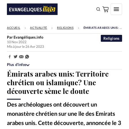
ACCUEIL
ACTUALITÉ
RELIGIONS
ÉMIRATS ARABES UNIS: TERRITOIRE CHRÉTIEN OU ISLAMIQUE? UNE DÉCOUVERTE SÈME LE DOUTE
FAIRE UN DON
Par
Evangéliques.info
Religions
10 Nov 2022
Faire un don
Mis à jour le 26 Avr 2023
Eglises
Partager:
Société
Plus d’infos
Émirats arabes unis: Territoire
Monde
chrétien ou islamique? Une
Bible
découverte sème le doute
Toute l'actualité
Des archéologues ont découvert un
Se connecter
monastère chrétien sur une île des Emirats
Devise:
CHF
arabes unis. Cette découverte, annoncée le 3