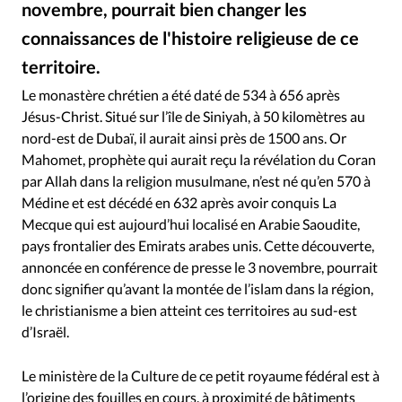
novembre, pourrait bien changer les
RUBRIQUES
Toute l'actualité
Bible
Culture
Economie
connaissances de l'histoire religieuse de ce
Eglises
Histoire
Laicité
Liberté religieuse
territoire.
Pixabay - La découverte a été effectué à 50 kilomètres de Dubaï
©
Mission
Monde
People
Politique
Religions
Le monastère chrétien a été daté de 534 à 656 après
Société
Jésus-Christ. Situé sur l’île de Siniyah, à 50 kilomètres au
nord-est de Dubaï, il aurait ainsi près de 1500 ans. Or
Mahomet, prophète qui aurait reçu la révélation du Coran
par Allah dans la religion musulmane, n’est né qu’en 570 à
Médine et est décédé en 632 après avoir conquis La
Mecque qui est aujourd’hui localisé en Arabie Saoudite,
pays frontalier des Emirats arabes unis. Cette découverte,
annoncée en conférence de presse le 3 novembre, pourrait
donc signifier qu’avant la montée de l’islam dans la région,
le christianisme a bien atteint ces territoires au sud-est
d’Israël.
Le ministère de la Culture de ce petit royaume fédéral est à
l’origine des fouilles en cours, à proximité de bâtiments