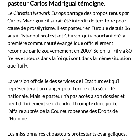
pasteur Carlos Madrigual témoigne.
RUBRIQUES
Pixabay
©
Toute l'actualité
Bible
Culture
Economie
Le
Christian Network Europe
partage des propos tenus par
Eglises
Histoire
Laicité
Liberté religieuse
Carlos Madrigual: il aurait été interdit de territoire pour
Mission
Monde
People
Politique
Religions
cause de prosélytisme. Il est pasteur en Turquie depuis 36
ans à l’Istanbul protestant Church, qui a pourtant été la
Société
première communauté évangélique officiellement
reconnue par le gouvernement en 2007. Selon lui, «il y a 80
frères et sœurs dans la foi qui sont dans la même situation
que [lui]».
La version officielle des services de l’Etat turc est qu’il
représenterait un danger pour l’ordre et la sécurité
nationale. Mais le pasteur n’a pas accès à son dossier, et
peut difficilement se défendre. Il compte donc porter
l’affaire auprès de la Cour européenne des Droits de
l’Homme.
Les missionnaires et pasteurs protestants évangéliques,