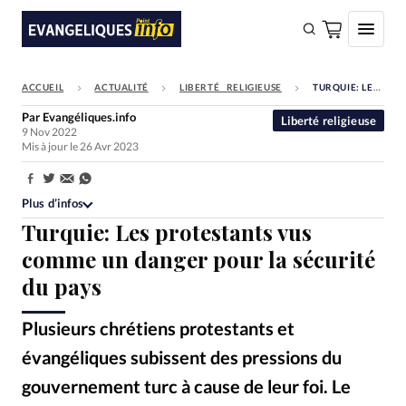
ACCUEIL
ACTUALITÉ
LIBERTÉ RELIGIEUSE
TURQUIE: LES PROTESTANTS VUS COMME UN DANGER POUR LA SÉCURITÉ DU PAYS
FAIRE UN DON
Par
Evangéliques.info
Liberté religieuse
9 Nov 2022
Faire un don
Mis à jour le 26 Avr 2023
Eglises
Partager:
Société
Plus d’infos
Turquie: Les protestants vus
Monde
comme un danger pour la sécurité
Bible
du pays
Toute l'actualité
Plusieurs chrétiens protestants et
Se connecter
évangéliques subissent des pressions du
Devise:
CHF
gouvernement turc à cause de leur foi. Le