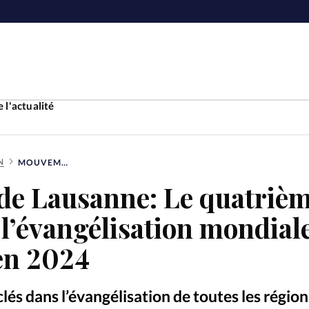
 l'actualité
N
MOUVEMENT DE LAUSANNE: LE QUATRIÈME CONGRÈS SUR L’ÉVANGÉLISATION MONDIALE AURA LIEU À SÉOUL EN 2024
Accueil
e Lausanne: Le quatriè
ture
Faire u
l’évangélisation mondial
e
Laicité
 en 2024
À propo
Monde
La réda
clés dans l’évangélisation de toutes les régio