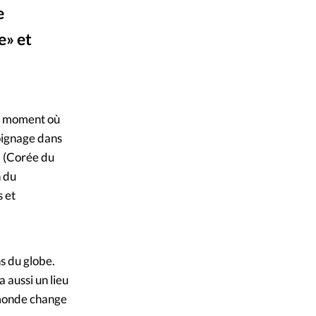
e
mpte
e» et
ent d'adresse
Pxhere
©
ntacter
au moment où
moignage dans
l (Corée du
n du
s et
ns du globe.
 aussi un lieu
e monde change