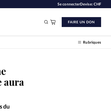
Se connecter
Devise:
CHF
FAIRE UN DON
Rubriques
me
n don
e aura
s
ction
ns du