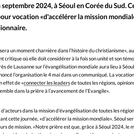
 septembre 2024, à Séoul en Corée du Sud. C
Mon co
s
Société
our vocation «d'accélérer la mission mondial
Changem
sionnaire.
Nous co
sera un moment charnière dans l’histoire du christianisme», 
t critique où elle doit considérer à la fois son unité et son té
s de Lausanne sur l’évangélisation mondiale aura lieu à Séou
noncé l’organisation le 4 mai dans un communiqué. La vocatio
 effet de «
connecter les leaders
de toutes les régions, opinion
emble dans la prière à l’avancement de l’Evangile».
 d’acteurs dans la mission d’évangélisation de toutes les régio
ant cette journée, «d’accélérer la mission mondiale». Séoul sera
teurs de mission. «Notre prière est que, grâce à Séoul 2024, l