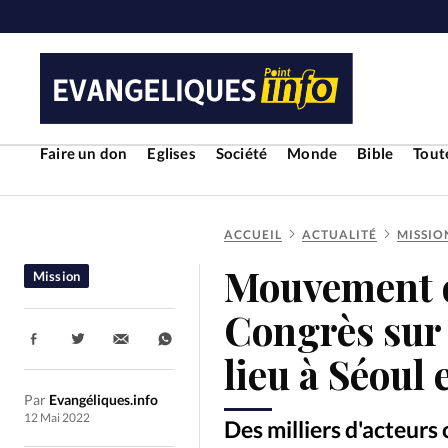
Faire un don
Eglises
Société
Monde
Bible
Toute
ACCUEIL
ACTUALITÉ
MISSIO
RUBRIQUES
Mouvement d
Mission
Toute l'actualité
Bible
Cul
Congrès sur 
Partager:
Economie
Eglises
Histoir
lieu à Séoul
Par
Evangéliques.info
Liberté religieuse
Mission
12 Mai 2022
Des milliers d'acteurs 