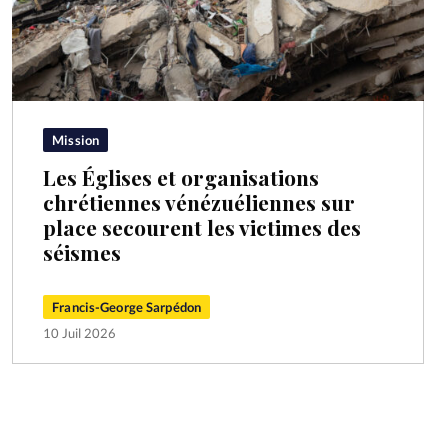
Mission
Les Églises et organisations
chrétiennes vénézuéliennes sur
place secourent les victimes des
séismes
Francis-George Sarpédon
10 Juil 2026