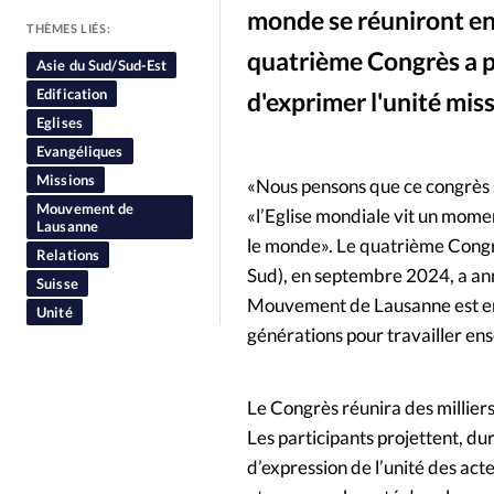
monde se réuniront en
People
Politique
Religion
THÈMES LIÉS:
quatrième Congrès a p
Asie du Sud/Sud-Est
Edification
d'exprimer l'unité mis
Eglises
Evangéliques
Missions
«Nous pensons que ce congrès 
Mouvement de
«l’Eglise mondiale vit un momen
Lausanne
le monde». Le quatrième Congrè
Relations
Sud), en septembre 2024, a an
Suisse
Mouvement de Lausanne est en
Unité
générations pour travailler ens
Le Congrès réunira des milliers
Les participants projettent, dur
d’expression de l’unité des ac