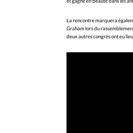
et gagne en beauté dans les ann
La rencontre marquera égaleme
Graham lors du rassemblement d
deux autres congrès ont eu lie