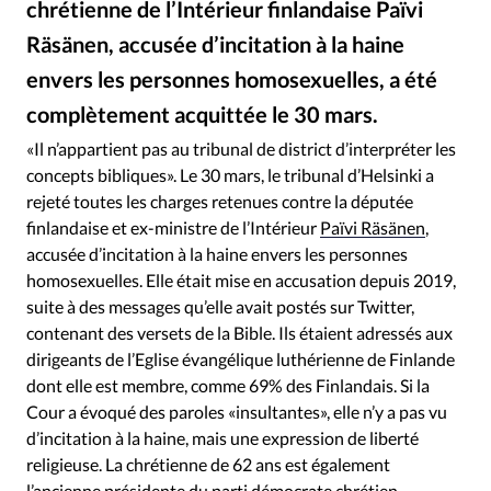
chrétienne de l’Intérieur finlandaise Païvi
RUBRIQUES
Toute l'actualité
Bible
Culture
Economie
Räsänen, accusée d’incitation à la haine
Eglises
Histoire
Laicité
Liberté religieuse
envers les personnes homosexuelles, a été
Mission
Monde
People
Politique
Religions
complètement acquittée le 30 mars.
Païvi Räsänen / Facebook
©
Société
«Il n’appartient pas au tribunal de district d’interpréter les
concepts bibliques». Le 30 mars, le tribunal d’Helsinki a
rejeté toutes les charges retenues contre la députée
finlandaise et ex-ministre de l’Intérieur
Païvi Räsänen
,
accusée d’incitation à la haine envers les personnes
homosexuelles. Elle était mise en accusation depuis 2019,
suite à des messages qu’elle avait postés sur Twitter,
contenant des versets de la Bible. Ils étaient adressés aux
dirigeants de l’Eglise évangélique luthérienne de Finlande
dont elle est membre, comme 69% des Finlandais. Si la
Cour a évoqué des paroles «insultantes», elle n’y a pas vu
d’incitation à la haine, mais une expression de liberté
religieuse. La chrétienne de 62 ans est également
l’ancienne présidente du parti démocrate chrétien.