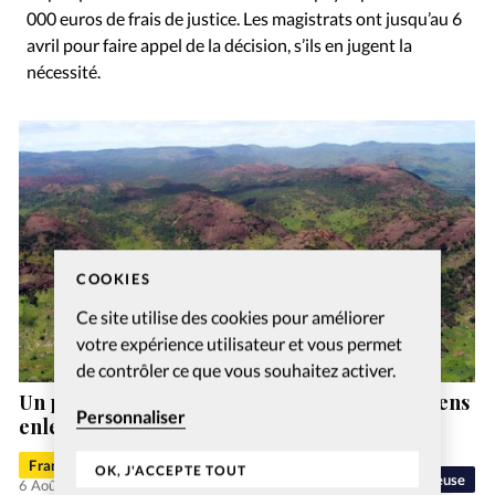
000 euros de frais de justice. Les magistrats ont jusqu’au 6
avril pour faire appel de la décision, s’ils en jugent la
nécessité.
COOKIES
Ce site utilise des cookies pour améliorer
votre expérience utilisateur et vous permet
de contrôler ce que vous souhaitez activer.
Un pasteur assassiné et des dizaines de chrétiens
Personnaliser
enlevés au Soudan
Francis-George Sarpédon
OK, J'ACCEPTE TOUT
Liberté religieuse
6 Août 2026