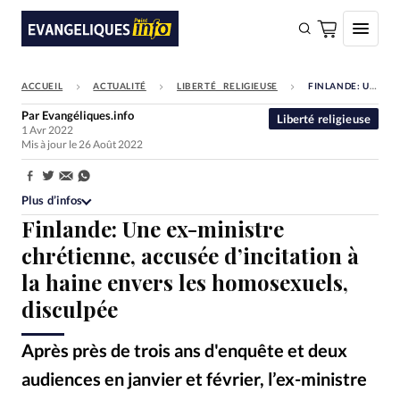
ACCUEIL
ACTUALITÉ
LIBERTÉ RELIGIEUSE
FINLANDE: UNE EX-MINISTRE CHRÉTIENNE, ACCUSÉE D’INCITATION À LA HAINE ENVERS LES HOMOSEXUELS, DISCULPÉE
FAIRE UN DON
Par
Evangéliques.info
Liberté religieuse
1 Avr 2022
Faire un don
Mis à jour le 26 Août 2022
Eglises
Partager:
Société
Plus d’infos
Finlande: Une ex-ministre
Monde
chrétienne, accusée d’incitation à
Bible
la haine envers les homosexuels,
Toute l'actualité
disculpée
Se connecter
Après près de trois ans d'enquête et deux
Devise:
CHF
audiences en janvier et février, l’ex-ministre