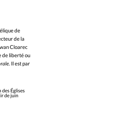
gélique de
ecteur de la
Erwan Cloarec
e de liberté ou
rale.
Il est par
 des Églises
r de juin