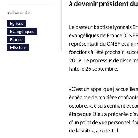
à devenir président du
People
Politique
Religion
THÈMES LIÉS:
Eglises
Le pasteur baptiste lyonnais Er
Evangéliques
évangéliques de France (CNEF)
France
représentatif du CNEF et à un 
Missions
fonctions à l’été prochain, suc
2019. Le processus de discernem
faite le 29 septembre.
«C’est un appel que j’accueill
échéance de manière confiante 
octobre. «Je suis confiant et c
étape que Dieu a préparée d’a
d’un point de vue personnel, fam
de la suite», ajoute-t-il.