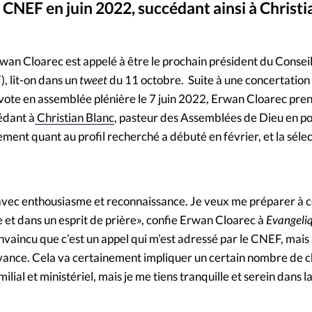
 CNEF en juin 2022, succédant ainsi à Christi
Mon co
s
Société
Erw
©
Changem
wan Cloarec est appelé à être le prochain président du Conseil
, lit-on dans un
tweet
du 11 octobre. Suite à une concertatio
Nous co
vote en assemblée plénière le 7 juin 2022, Erwan Cloarec prend
cédant à
Christian Blanc
, pasteur des Assemblées de Dieu en po
ent quant au profil recherché a débuté en février, et la sélect
e avec enthousiasme et reconnaissance. Je veux me préparer à c
et dans un esprit de prière», confie Erwan Cloarec à
Evangeliq
onvaincu que c’est un appel qui m’est adressé par le CNEF, mais
vance. Cela va certainement impliquer un certain nombre de
ilial et ministériel, mais je me tiens tranquille et serein dans 