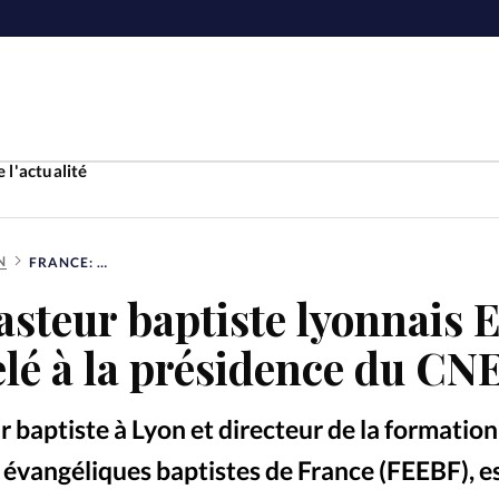
 l'actualité
N
FRANCE: LE PASTEUR BAPTISTE LYONNAIS ERWAN CLOAREC APPELÉ À LA PRÉSIDENCE DU CNEF
Accueil
asteur baptiste lyonnais
ture
Faire u
lé à la présidence du CN
e
Laicité
À propo
 baptiste à Lyon et directeur de la formation 
Monde
La réda
 évangéliques baptistes de France (FEEBF), e