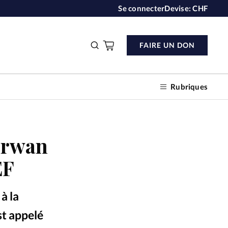
Se connecter
Devise:
CHF
FAIRE UN DON
Rubriques
 Erwan
n don
EF
s
à la
ction
st appelé