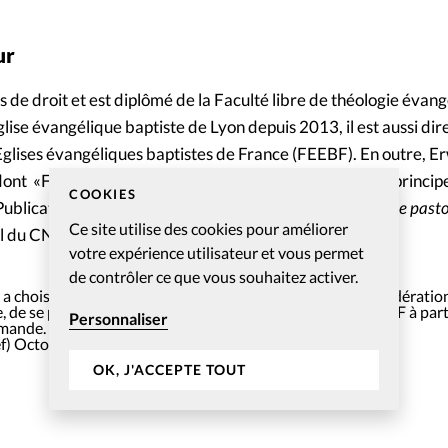
ur
 de droit et est diplômé de la Faculté libre de théologie évan
lise évangélique baptiste de Lyon depuis 2013, il est aussi dir
Eglises évangéliques baptistes de France (FEEBF). En outre, 
dont «Foi et politique, de quoi je me mêle ?» et «Laïcité: princip
COOKIES
ublication). Il est rédacteur en chef des
Cahiers de l’Ecole pasto
Ce site utilise des cookies pour améliorer
l du CNEF dans le Rhône depuis 2013.
votre expérience utilisateur et vous permet
de contrôler ce que vous souhaitez activer.
 a choisi de demander à Erwan CLOAREC, pasteur de la Fédération
 de se préparer à prendre la fonction de président du CNEF à parti
Personnaliser
emande.
f)
October 11, 2021
OK, J'ACCEPTE TOUT