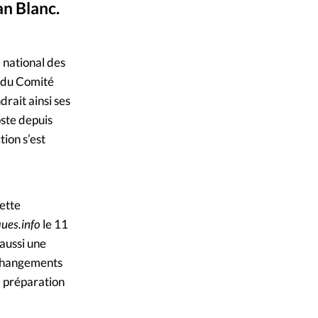
an Blanc.
mpte
an Cloarec, 2021
ent d'adresse
 national des
n du Comité
ntacter
rait ainsi ses
ste depuis
ion s’est
ette
ues.info
le 11
 aussi une
 changements
la préparation