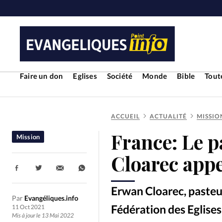
Faire un don
Eglises
Société
Monde
Bible
Toute
ACCUEIL
ACTUALITÉ
MISSIO
RUBRIQUES
France: Le p
Mission
Toute l'actualité
Bible
Cul
Cloarec appe
Partager:
Economie
Eglises
Histoir
Erwan Cloarec, pasteur
Par
Evangéliques.info
Liberté religieuse
Mission
Fédération des Eglises
11 Oct 2021
Mis à jour le 13 Mai 2022