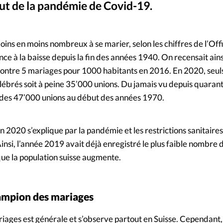
but de la pandémie de Covid-19.
Mon co
s
Société
Roman Babakin / iStock - Jeune couple marié photographié dans les rues 
©
Changem
moins en moins nombreux à se marier, selon les chiffres de l’Off
nce à la baisse depuis la fin des années 1940. On recensait ain
Nous co
ontre 5 mariages pour 1000 habitants en 2016. En 2020, seul
lébrés soit à peine 35’000 unions. Du jamais vu depuis quarant
d des 47’000 unions au début des années 1970.
 2020 s’explique par la pandémie et les restrictions sanitaires,
nsi, l’année 2019 avait déjà enregistré le plus faible nombre
 que la population suisse augmente.
hampion des mariages
ages est générale et s’observe partout en Suisse. Cependant,