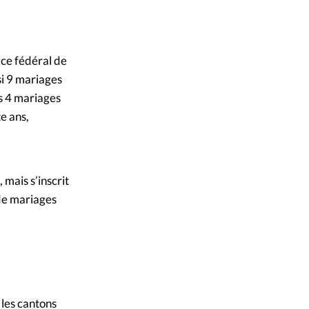
mpte
de Zurich, Suisse
ent d'adresse
ice fédéral de
si 9 mariages
ntacter
s 4 mariages
e ans,
 mais s’inscrit
 de mariages
 les cantons