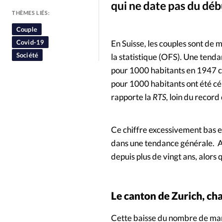
qui ne date pas du dé
People
Politique
Religion
THÈMES LIÉS:
Couple
Covid-19
En Suisse, les couples sont de 
Société
la statistique (OFS). Une tenda
pour 1000 habitants en 1947 c
pour 1000 habitants ont été cé
rapporte la
RTS
, loin du recor
Ce chiffre excessivement bas en
dans une tendance générale. Ai
depuis plus de vingt ans, alors
Le canton de Zurich, c
Cette baisse du nombre de mari