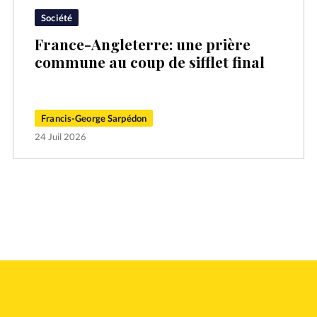
Société
France-Angleterre: une prière
commune au coup de sifflet final
Francis-George Sarpédon
24 Juil 2026