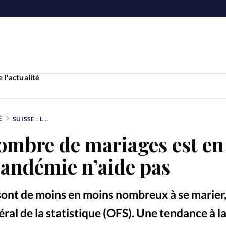
 l'actualité
É
SUISSE : LE NOMBRE DE MARIAGES EST EN BAISSE ET LA PANDÉMIE N’AIDE PAS
Accueil
nombre de mariages est en
ture
Faire u
 pandémie n’aide pas
e
Laicité
À propo
 sont de moins en moins nombreux à se marier,
Monde
La réda
déral de la statistique (OFS). Une tendance à l