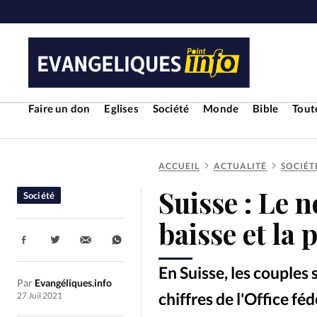
Faire un don
Eglises
Société
Monde
Bible
Toute
ACCUEIL
ACTUALITÉ
SOCIÉT
RUBRIQUES
Suisse : Le 
Société
Toute l'actualité
Bible
Cul
baisse et la
Partager:
Economie
Eglises
Histoir
En Suisse, les couples
Par
Evangéliques.info
Liberté religieuse
Mission
chiffres de l'Office fé
27 Juil 2021