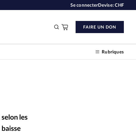
Se connecter
Devise:
CHF
FAIRE UN DON
Rubriques
n don
s
 selon les
ction
a baisse