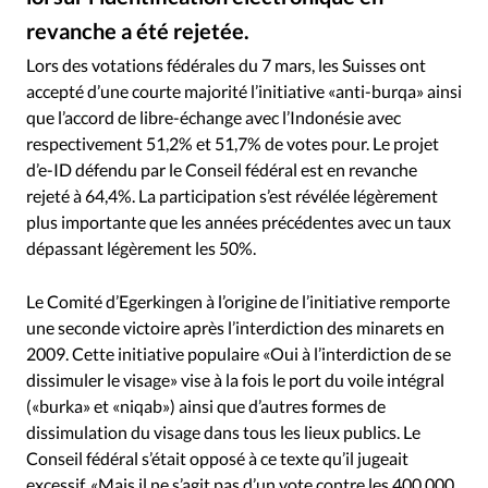
RUBRIQUES
revanche a été rejetée.
Toute l'actualité
Bible
Culture
Economie
Capture d'écran France24
©
Eglises
Histoire
Laicité
Liberté religieuse
Lors des votations fédérales du 7 mars, les Suisses ont
accepté d’une courte majorité l’initiative «anti-burqa» ainsi
Mission
Monde
People
Politique
Religions
que l’accord de libre-échange avec l’Indonésie avec
Société
respectivement 51,2% et 51,7% de votes pour. Le projet
d’e-ID défendu par le Conseil fédéral est en revanche
rejeté à 64,4%. La participation s’est révélée légèrement
plus importante que les années précédentes avec un taux
dépassant légèrement les 50%.
Le Comité d’Egerkingen à l’origine de l’initiative remporte
une seconde victoire après l’interdiction des minarets en
2009. Cette initiative populaire «Oui à l’interdiction de se
dissimuler le visage» vise à la fois le port du voile intégral
(«burka» et «niqab») ainsi que d’autres formes de
dissimulation du visage dans tous les lieux publics. Le
Conseil fédéral s’était opposé à ce texte qu’il jugeait
excessif. «Mais il ne s’agit pas d’un vote contre les 400 000