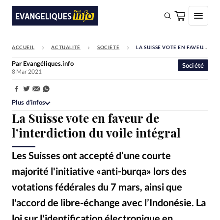
ACCUEIL
ACTUALITÉ
SOCIÉTÉ
LA SUISSE VOTE EN FAVEUR DE L’INTERDICTION DU VOILE INTÉGRAL
FAIRE UN DON
Par
Evangéliques.info
Société
8 Mar 2021
Faire un don
Eglises
Partager:
Plus d’infos
Société
La Suisse vote en faveur de
Monde
l’interdiction du voile intégral
Bible
Les Suisses ont accepté d’une courte
Toute l'actualité
majorité l'initiative «anti-burqa» lors des
votations fédérales du 7 mars, ainsi que
Se connecter
l'accord de libre-échange avec l’Indonésie. La
Devise:
CHF
loi sur l'identification électronique en