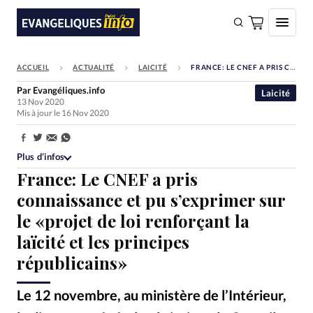
ACCUEIL
ACTUALITÉ
LAICITÉ
FRANCE: LE CNEF A PRIS CONNAISSANCE ET PU S’EXPRIMER SUR LE «PROJET DE LOI RENFORÇANT LA LAÏCITÉ ET LES PRINCIPES RÉPUBLICAINS»
FAIRE UN DON
Par
Evangéliques.info
Laicité
13 Nov 2020
Faire un don
Mis à jour le 16 Nov 2020
Eglises
Partager:
Société
Plus d’infos
France: Le CNEF a pris
Monde
connaissance et pu s’exprimer sur
Bible
le «projet de loi renforçant la
Toute l'actualité
laïcité et les principes
républicains»
Se connecter
Devise:
CHF
Le 12 novembre, au ministère de l’Intérieur,