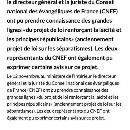
le directeur général et la juriste du Conseil
RUBRIQUES
Toute l'actualité
Bible
Culture
Economie
national des évangéliques de France (CNEF)
Eglises
Histoire
Laicité
Liberté religieuse
ont pu prendre connaissance des grandes
Mission
Monde
People
Politique
Religions
lignes «du projet de loi renforçant la laïcité et
Société
les principes républicains» (anciennement
projet de loi sur les séparatismes). Les deux
représentants du CNEF ont également pu
exprimer certains avis sur ce projet.
Ministère de l'Intérieur
©
Le 12 novembre, au ministère de l’Intérieur, le directeur
général et la juriste du Conseil national des évangéliques
de France (CNEF) ont pu prendre connaissance des
grandes lignes «du projet de loi renforçant la laïcité et les
principes républicains» (anciennement projet de loi sur les
séparatismes). Les deux représentants du CNEF ont
également pu exprimer certains avis sur ce projet.