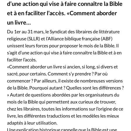
RUBRIQUES
d’une action qui vise à faire connaître la Bible
Toute l'actualité
Bible
Culture
Economie
et à en faciliter l’accès. «Comment aborder
Eglises
Histoire
Laicité
Liberté religieuse
un livre…
Bibles © Public Domain Pictures
©
Mission
Monde
People
Politique
Religions
Du 1er au 31 mars, le Syndicat des libraires de littérature
Société
religieuse (SLLR) et l’Alliance biblique française (ABF)
unissent leurs forces pour proposer le mois de la Bible. Il
s’agit d’une action qui vise à faire connaître la Bible et à en
faciliter l’accès.
«Comment aborder un livre si ancien, si long, si divers et
sacré, pour certains. Comment s’y prendre ? Par où
commencer ? Par ailleurs, il existe de nombreuses versions
de la Bible. Pourquoi autant ? Quelles sont les différences ?
» Autant de questions abordées par les organisateurs du
mois de la Bible qui permettent aux curieux de trouver,
chez les libraires, toutes les informations sur l’origine de ce
livre, les différentes traductions et les modèles les mieux
adaptés à leur utilisation.
Une explication historique rappelle que la Bible est une