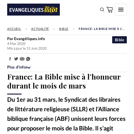
ACCUEIL
ACTUALITÉ
BIBLE
FRANCE: LA BIBLE MISE À L’HONNEUR DURANT LE MOIS DE MARS
FAIRE UN DON
Par
Evangéliques.info
Bible
4 Mar 2020
Faire un don
Mis à jour le 15 Juin 2020
Eglises
Partager:
Société
Plus d’infos
France: La Bible mise à l’honneur
Monde
durant le mois de mars
Bible
Du 1er au 31 mars, le Syndicat des libraires
Toute l'actualité
de littérature religieuse (SLLR) et l’Alliance
Se connecter
biblique française (ABF) unissent leurs forces
Devise:
CHF
pour proposer le mois de la Bible. Il s’agit