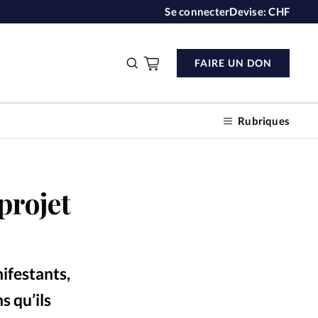
Se connecter
Devise:
CHF
FAIRE UN DON
Rubriques
projet
n don
s
nifestants,
ction
s qu’ils