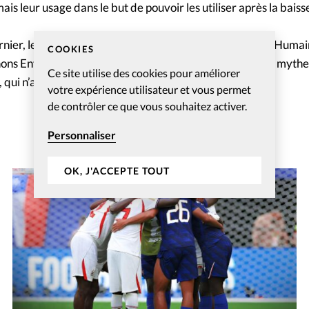
is leur usage dans le but de pouvoir les utiliser après la baisse 
rnier, le Comité Protestant évangélique pour la Dignité Huma
COOKIES
hons Enfants, avait déjà mis le sénat en garde contre «ce myth
Ce site utilise des cookies pour améliorer
qui n’a jamais conduit qu’au désastre.»
votre expérience utilisateur et vous permet
de contrôler ce que vous souhaitez activer.
Personnaliser
OK, J'ACCEPTE TOUT