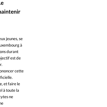
Le
mpte
maintenir
ent d'adresse
angéliques.infos
ntacter
eux jeunes, se
u Luxembourg à
ions durant
jectif est de
r.
rononcer cette
icielle.
 et faire le
l à toute la
cytes ne
ne