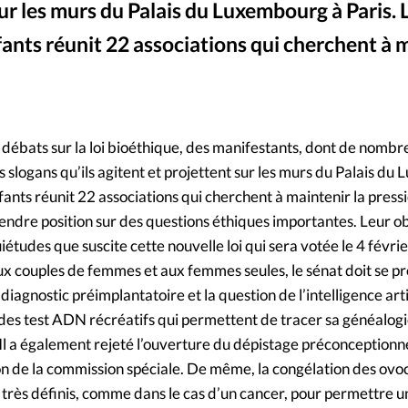
sur les murs du Palais du Luxembourg à Paris. 
Mon co
s
Société
ants réunit 22 associations qui cherchent à 
Changem
év
©
Nous co
s débats sur la loi bioéthique, des manifestants, dont de nombr
 slogans qu’ils agitent et projettent sur les murs du Palais d
fants réunit 22 associations qui cherchent à maintenir la press
endre position sur des questions éthiques importantes. Leur ob
études que suscite cette nouvelle loi qui sera votée le 4 févrie
x couples de femmes et aux femmes seules, le sénat doit se p
iagnostic préimplantatoire et la question de l’intelligence artif
 des test ADN récréatifs qui permettent de tracer sa généalogie,
. Il a également rejeté l’ouverture du dépistage préconceptionne
ion de la commission spéciale. De même, la congélation des ovo
 très définis, comme dans le cas d’un cancer, pour permettre u