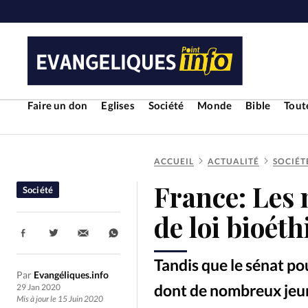
Faire un don
Eglises
Société
Monde
Bible
Toute
ACCUEIL
ACTUALITÉ
SOCIÉT
RUBRIQUES
France: Les 
Société
Toute l'actualité
Bible
Cul
de loi bioét
Partager:
Economie
Eglises
Histoir
Tandis que le sénat pou
Par
Evangéliques.info
Liberté religieuse
Mission
dont de nombreux jeune
29 Jan 2020
Mis à jour le 15 Juin 2020