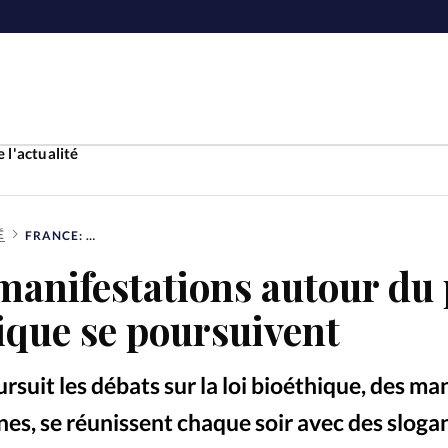
 l'actualité
É
FRANCE: LES MANIFESTATIONS AUTOUR DU PROJET DE LOI BIOÉTHIQUE SE POURSUIVENT
Accueil
manifestations autour du 
ture
Faire u
hique se poursuivent
e
Laicité
À propo
rsuit les débats sur la loi bioéthique, des ma
Monde
La réda
s, se réunissent chaque soir avec des slogan