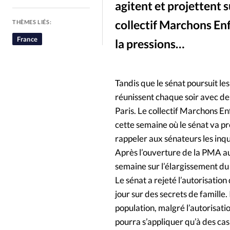
agitent et projettent 
People
Politique
Religion
collectif Marchons Enf
THÈMES LIÉS:
France
la pressions…
Tandis que le sénat poursuit le
réunissent chaque soir avec des
Paris. Le collectif Marchons En
cette semaine où le sénat va pr
rappeler aux sénateurs les inqui
Après l’ouverture de la PMA au
semaine sur l’élargissement du d
Le sénat a rejeté l’autorisation
jour sur des secrets de famille
population, malgré l’autorisat
pourra s’appliquer qu’à des cas