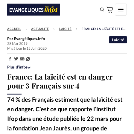
ACCUEIL
ACTUALITÉ
LAICITÉ
FRANCE: LA LAÏCITÉ EST EN DANGER POUR 3 FRANÇAIS SUR 4
FAIRE UN DON
Par
Evangéliques.info
Laicité
28 Mar 2019
Faire un don
Mis à jour le 15 Juin 2020
Eglises
Partager:
Société
Plus d’infos
France: La laïcité est en danger
Monde
pour 3 Français sur 4
Bible
74 % des Français estiment que la laïcité est
Toute l'actualité
en danger. C’est ce que rapporte l’institut
Se connecter
Ifop dans une étude publiée le 22 mars pour
Devise:
CHF
la fondation Jean Jaurès, un groupe de