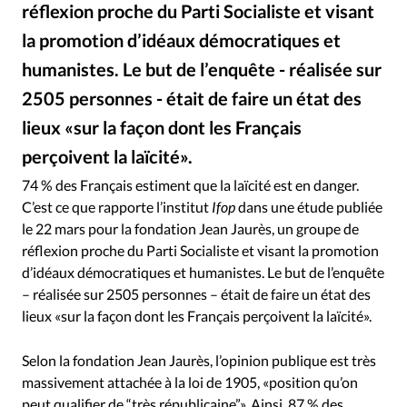
RUBRIQUES
réflexion proche du Parti Socialiste et visant
Toute l'actualité
Bible
Culture
Economie
la promotion d’idéaux démocratiques et
Eglises
Histoire
Laicité
Liberté religieuse
humanistes. Le but de l’enquête - réalisée sur
Mission
Monde
People
Politique
Religions
2505 personnes - était de faire un état des
Société
lieux «sur la façon dont les Français
perçoivent la laïcité».
Photo d'illustration © Vassil / Wikimedia
©
74 % des Français estiment que la laïcité est en danger.
C’est ce que rapporte l’institut
Ifop
dans une étude publiée
le 22 mars pour la fondation Jean Jaurès, un groupe de
réflexion proche du Parti Socialiste et visant la promotion
d’idéaux démocratiques et humanistes. Le but de l’enquête
– réalisée sur 2505 personnes – était de faire un état des
lieux «sur la façon dont les Français perçoivent la laïcité».
Selon la fondation Jean Jaurès, l’opinion publique est très
massivement attachée à la loi de 1905, «position qu’on
peut qualifier de “très républicaine”». Ainsi, 87 % des