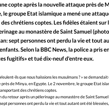
une copte après la nouvelle attaque près de M
Mon co
s
Société
, le groupe Etat islamique a mené une attaqu
Changem
des chrétiens coptes. Les fidèles étaient sur
lerinage au monastère de Saint Samuel (photo
Nous co
lan: sept personnes ont perdu la vie et tout a
enfants. Selon la BBC News, la police a pris e
es fugitifs» et tué dix-neuf d'entre eux.
 Veulent-ils que nous haïssions les musulmans ? » se demandait
e près de Minya, en Egypte. Le 2 novembre, le groupe Etat is
ansportant des chrétiens coptes.
in du retour après un pélerinage au monastère de Saint Samuel 
sept personnes ont perdu la vie et tout autant ont été blessées