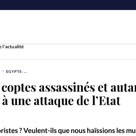
 l'actualité
EGYPTE: SEPT COPTES ASSASSINÉS ET AUTANT DE BLESSÉS SUITE À UNE ATTAQUE DE L’ETAT ISLAMIQUE
Accueil
 coptes assassinés et auta
ture
Faire u
 à une attaque de l’Etat
e
Laicité
À propo
Monde
La réda
ristes ? Veulent-ils que nous haïssions les 