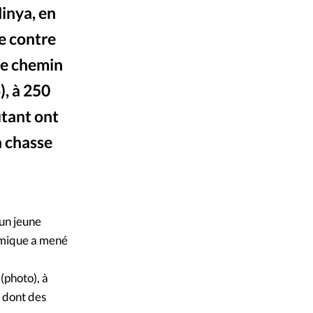
inya, en
mpte
e contre
ent d'adresse
 le chemin
), à 250
ntacter
utant ont
n chasse
DR
©
 un jeune
lamique a mené
(photo), à
, dont des