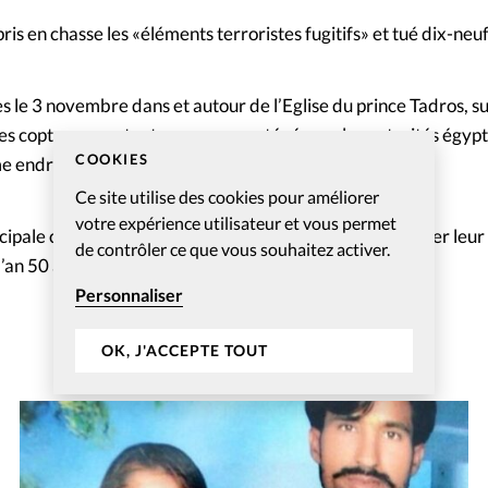
ris en chasse les «éléments terroristes fugitifs» et tué dix-neu
es le 3 novembre dans et autour de l’Eglise du prince Tadros, s
es coptes ne sentent pas assez protégés par les autorités égyp
COOKIES
endroit avait déjà fait 28 victimes.
Ce site utilise des cookies pour améliorer
votre expérience utilisateur et vous permet
cipale communauté chrétienne du pays : ils font remonter leur 
de contrôler ce que vous souhaitez activer.
’an 50 après Jésus-Christ.
Personnaliser
OK, J'ACCEPTE TOUT