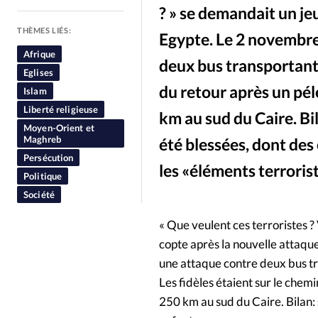
? » se demandait un je
People
Politique
Religion
THÈMES LIÉS:
Egypte. Le 2 novembre
Afrique
deux bus transportant 
Eglises
du retour après un pé
Islam
Liberté religieuse
km au sud du Caire. Bi
Moyen-Orient et
Maghreb
été blessées, dont des 
Persécution
les «éléments terrorist
Politique
Société
« Que veulent ces terroristes ?
copte après la nouvelle attaqu
une attaque contre deux bus tr
Les fidèles étaient sur le chem
250 km au sud du Caire. Bilan: 