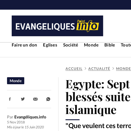
Faire un don
Eglises
Société
Monde
Bible
Toute
ACCUEIL
ACTUALITÉ
MONDE
RUBRIQUES
Egypte: Sept
Monde
Toute l'actualité
Bible
Cul
blessés suite
Partager:
Economie
Eglises
Histoir
islamique
Par
Evangéliques.info
Liberté religieuse
Mission
5 Nov 2018
"Que veulent ces terro
Mis à jour le 15 Juin 2020