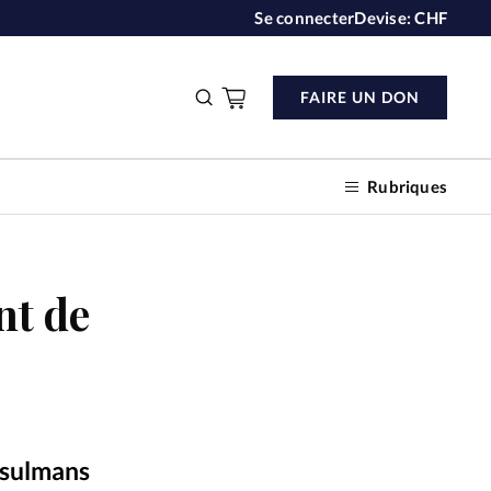
Se connecter
Devise:
CHF
FAIRE UN DON
Rubriques
nt de
n don
s
ction
musulmans