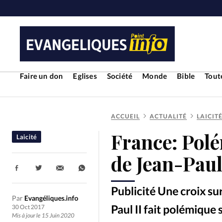
Faire un don
Eglises
Société
Monde
Bible
Toute
ACCUEIL
ACTUALITÉ
LAICIT
RUBRIQUES
France: Pol
Laicité
Toute l'actualité
Bible
Cul
de Jean-Paul
Partager:
Economie
Eglises
Histoir
Publicité Une croix s
Par
Evangéliques.info
Liberté religieuse
Mission
Paul II fait polémique 
30 Oct 2017
Mis à jour le 15 Juin 2020