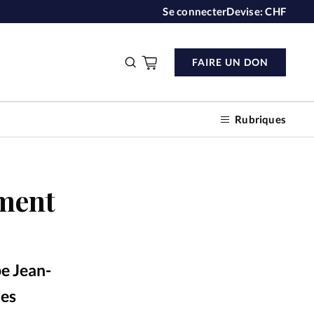
Se connecter
Devise:
CHF
FAIRE UN DON
Rubriques
ment
n don
s
e Jean-
ction
les