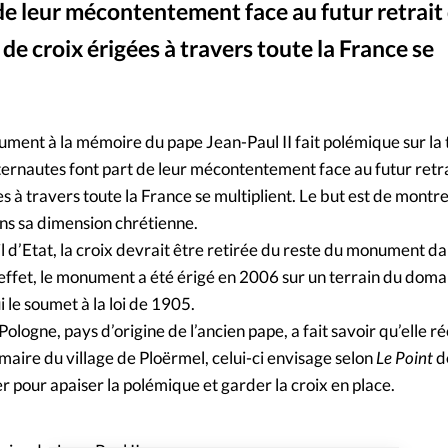
de leur mécontentement face au futur retrait 
Mon co
s
Société
 de croix érigées à travers toute la France se
Changem
Nous co
ent à la mémoire du pape Jean-Paul II fait polémique sur la t
internautes font part de leur mécontentement face au futur retrai
s à travers toute la France se multiplient. Le but est de montre
ans sa dimension chrétienne.
 d’Etat, la croix devrait être retirée du reste du monument da
n effet, le monument a été érigé en 2006 sur un terrain du doma
le soumet à la loi de 1905.
 Pologne, pays d’origine de l’ancien pape, a fait savoir qu’elle r
aire du village de Ploërmel, celui-ci envisage selon
Le Point
d
er pour apaiser la polémique et garder la croix en place.