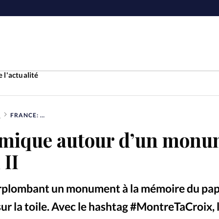
 l'actualité
É
FRANCE: POLÉMIQUE AUTOUR D’UN MONUMENT DE JEAN-PAUL II
Accueil
émique autour d’un monu
ture
Faire u
 II
e
Laicité
À propo
urplombant un monument à la mémoire du pap
Monde
La réda
sur la toile. Avec le hashtag #MontreTaCroix, 