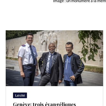
Image : un monument à la mémo
Laicité
Genève: trois évangéliques