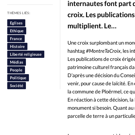
internautes font part 
People
Politique
Religion
croix. Les publications
THÈMES LIÉS:
Eglises
multiplient. Le…
Ethique
France
Une croix surplombant un monum
Histoire
hashtag
#MontreTaCroix
, les 
Liberté religieuse
Les publications de croix érigée
Médias
patrimoine culturel français d
People
D’après une décision du Conseil
Politique
venir, pour cause de laïcité. E
Société
la commune de Ploërmel, ce qui 
En réaction à cette décision, la
monument si besoin. Quant au m
parcelle de terre à un particuli