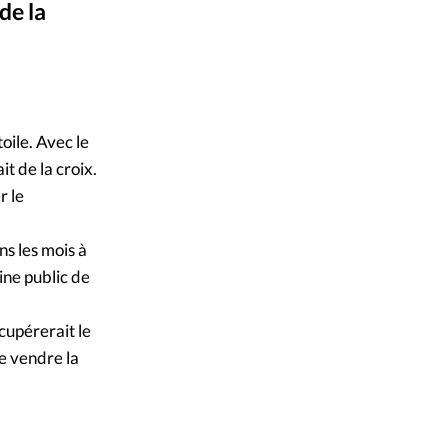
de la
mpte
ent d'adresse
ntacter
oile. Avec le
t de la croix.
r le
ns les mois à
ine public de
écupérerait le
e vendre la