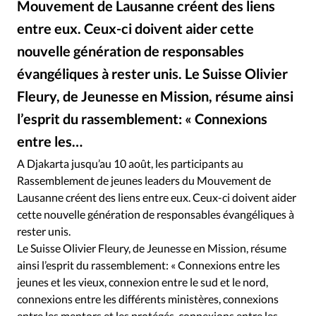
Mouvement de Lausanne créent des liens
RUBRIQUES
Toute l'actualité
Bible
Culture
Economie
entre eux. Ceux-ci doivent aider cette
Eglises
Histoire
Laicité
Liberté religieuse
nouvelle génération de responsables
Mission
Monde
People
Politique
Religions
évangéliques à rester unis. Le Suisse Olivier
Société
Fleury, de Jeunesse en Mission, résume ainsi
l’esprit du rassemblement: « Connexions
entre les…
Mouvement de Lausanne
©
A Djakarta jusqu’au 10 août, les participants au
Rassemblement de jeunes leaders du Mouvement de
Lausanne créent des liens entre eux. Ceux-ci doivent aider
cette nouvelle génération de responsables évangéliques à
rester unis.
Le Suisse Olivier Fleury, de Jeunesse en Mission, résume
ainsi l’esprit du rassemblement: « Connexions entre les
jeunes et les vieux, connexion entre le sud et le nord,
connexions entre les différents ministères, connexions
entre les mentors et les protégés, connexions entre les