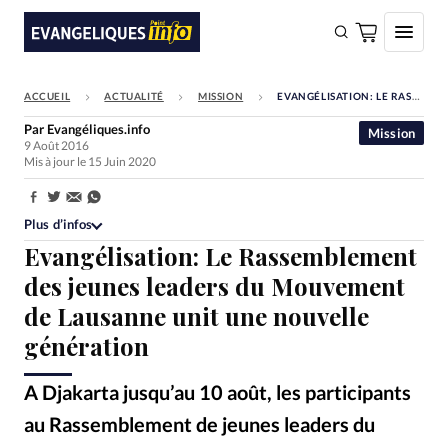
ACCUEIL
ACTUALITÉ
MISSION
EVANGÉLISATION: LE RASSEMBLEMENT DES JEUNES LEADERS DU MOUVEMENT DE LAUSANNE UNIT UNE NOUVELLE GÉNÉRATION
FAIRE UN DON
Par
Evangéliques.info
Mission
9 Août 2016
Faire un don
Mis à jour le 15 Juin 2020
Eglises
Partager:
Société
Plus d’infos
Evangélisation: Le Rassemblement
Monde
des jeunes leaders du Mouvement
Bible
de Lausanne unit une nouvelle
Toute l'actualité
génération
Se connecter
A Djakarta jusqu’au 10 août, les participants
Devise:
CHF
au Rassemblement de jeunes leaders du