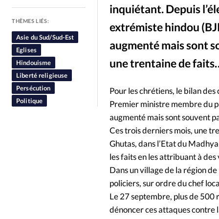
inquiétant. Depuis l’é
People
Politique
Religion
THÈMES LIÉS:
extrémiste hindou (BJP
Asie du Sud/Sud-Est
augmenté mais sont sou
Eglises
une trentaine de faits
Hindouisme
Liberté religieuse
Persécution
Pour les chrétiens, le bilan de
Politique
Premier ministre membre du par
augmenté mais sont souvent pas
Ces trois derniers mois, une tre
Ghutas, dans l’Etat du Madhya 
les faits en les attribuant à des
Dans un village de la région de
policiers, sur ordre du chef loc
Le 27 septembre, plus de 500 r
dénoncer ces attaques contre la 