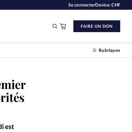
Se connecter
Devise:
CHF
FAIRE UN DON
Rubriques
emier
n don
rités
s
ction
i est