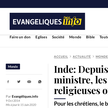
Faire un don
Eglises
Société
Monde
Bible
Toute
ACCUEIL
ACTUALITÉ
MONDE
RUBRIQUES
Inde: Depuis
Monde
Toute l'actualité
Bible
Cul
ministre, les
Partager:
Economie
Eglises
Histoir
religieuses 
Par
Evangéliques.info
Liberté religieuse
Mission
9 Oct 2014
Pour les chrétiens, le
Mis à jour le 15 Juin 2020