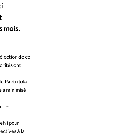
i
mpte
t
ent d'adresse
s mois,
ntacter
élection de ce
orités ont
de Paktritola
e a minimisé
r les
ehli pour
ectives à la