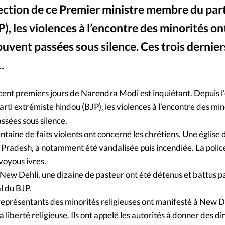
lection de ce Premier ministre membre du part
Mon co
s
Société
), les violences à l’encontre des minorités on
Changem
vent passées sous silence. Ces trois dernier
…
Nous co
s cent premiers jours de Narendra Modi est inquiétant. Depuis l’
ti extrémiste hindou (BJP), les violences à l’encontre des min
sées sous silence.
ntaine de faits violents ont concerné les chrétiens. Une église 
Pradesh, a notamment été vandalisée puis incendiée. La polic
 voyous ivres.
 New Dehli, une dizaine de pasteur ont été détenus et battus pa
al du BJP.
eprésentants des minorités religieuses ont manifesté à New D
liberté religieuse. Ils ont appelé les autorités à donner des dir