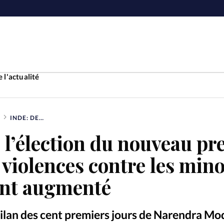
 l'actualité
INDE: DEPUIS L’ÉLECTION DU NOUVEAU PREMIER MINISTRE, LES VIOLENCES CONTRE LES MINORITÉS RELIGIEUSES ONT AUGMENTÉ
Accueil
 l’élection du nouveau pr
ture
Faire u
 violences contre les mino
e
Laicité
ont augmenté
À propo
Monde
La réda
 bilan des cent premiers jours de Narendra Mod