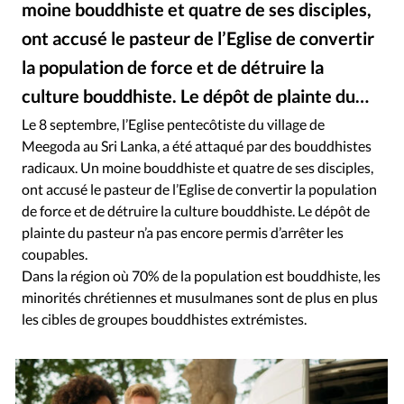
moine bouddhiste et quatre de ses disciples,
RUBRIQUES
Toute l'actualité
Bible
Culture
Economie
ont accusé le pasteur de l’Eglise de convertir
Eglises
Histoire
Laicité
Liberté religieuse
la population de force et de détruire la
Mission
Monde
People
Politique
Religions
culture bouddhiste. Le dépôt de plainte du…
Société
Le 8 septembre, l’Eglise pentecôtiste du village de
Meegoda au Sri Lanka, a été attaqué par des bouddhistes
radicaux. Un moine bouddhiste et quatre de ses disciples,
ont accusé le pasteur de l’Eglise de convertir la population
de force et de détruire la culture bouddhiste. Le dépôt de
plainte du pasteur n’a pas encore permis d’arrêter les
coupables.
Dans la région où 70% de la population est bouddhiste, les
minorités chrétiennes et musulmanes sont de plus en plus
les cibles de groupes bouddhistes extrémistes.