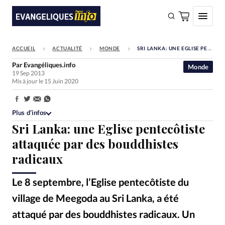
ACCUEIL
ACTUALITÉ
MONDE
SRI LANKA: UNE EGLISE PENTECÔTISTE ATTAQUÉE PAR DES BOUDDHISTES RADICAUX
FAIRE UN DON
Par
Evangéliques.info
Monde
19 Sep 2013
Faire un don
Mis à jour le 15 Juin 2020
Eglises
Partager:
Société
Plus d’infos
Sri Lanka: une Eglise pentecôtiste
Monde
attaquée par des bouddhistes
Bible
radicaux
Toute l'actualité
Le 8 septembre, l’Eglise pentecôtiste du
Se connecter
village de Meegoda au Sri Lanka, a été
Devise:
CHF
attaqué par des bouddhistes radicaux. Un