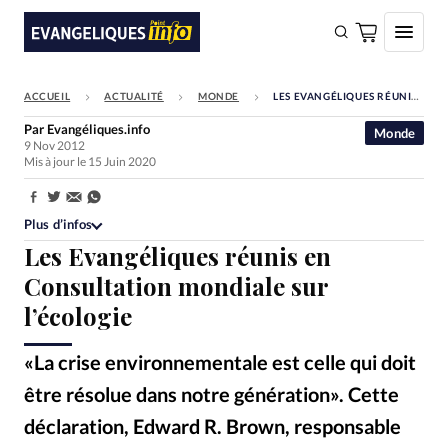
ACCUEIL
ACTUALITÉ
MONDE
LES EVANGÉLIQUES RÉUNIS EN CONSULTATION MONDIALE SUR L’ÉCOLOGIE
FAIRE UN DON
Par
Evangéliques.info
Monde
9 Nov 2012
Faire un don
Mis à jour le 15 Juin 2020
Eglises
Partager:
Société
Plus d’infos
Les Evangéliques réunis en
Monde
Consultation mondiale sur
Bible
l’écologie
Toute l'actualité
«La crise environnementale est celle qui doit
Se connecter
être résolue dans notre génération». Cette
Devise:
CHF
déclaration, Edward R. Brown, responsable