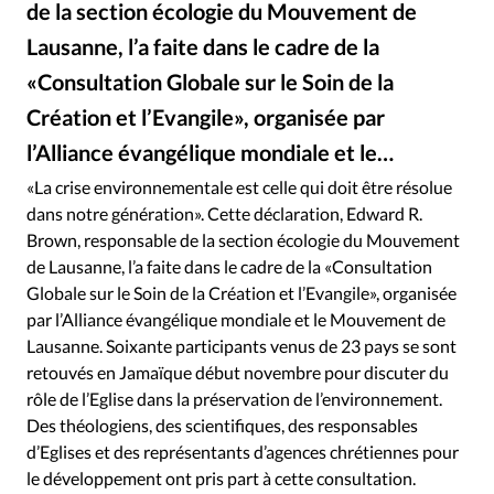
de la section écologie du Mouvement de
RUBRIQUES
Toute l'actualité
Bible
Culture
Economie
Lausanne, l’a faite dans le cadre de la
Eglises
Histoire
Laicité
Liberté religieuse
«Consultation Globale sur le Soin de la
Mission
Monde
People
Politique
Religions
Création et l’Evangile», organisée par
Société
l’Alliance évangélique mondiale et le…
«La crise environnementale est celle qui doit être résolue
dans notre génération». Cette déclaration, Edward R.
Brown, responsable de la section écologie du Mouvement
de Lausanne, l’a faite dans le cadre de la «Consultation
Globale sur le Soin de la Création et l’Evangile», organisée
par l’Alliance évangélique mondiale et le Mouvement de
Lausanne. Soixante participants venus de 23 pays se sont
retouvés en Jamaïque début novembre pour discuter du
rôle de l’Eglise dans la préservation de l’environnement.
Des théologiens, des scientifiques, des responsables
d’Eglises et des représentants d’agences chrétiennes pour
le développement ont pris part à cette consultation.