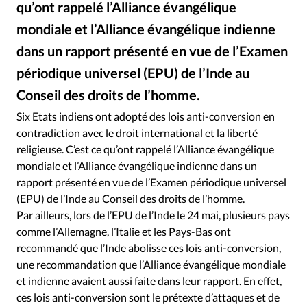
qu’ont rappelé l’Alliance évangélique
RUBRIQUES
Toute l'actualité
Bible
Culture
Economie
mondiale et l’Alliance évangélique indienne
Eglises
Histoire
Laicité
Liberté religieuse
dans un rapport présenté en vue de l’Examen
Mission
Monde
People
Politique
Religions
périodique universel (EPU) de l’Inde au
Société
Conseil des droits de l’homme.
Six Etats indiens ont adopté des lois anti-conversion en
contradiction avec le droit international et la liberté
religieuse. C’est ce qu’ont rappelé l’Alliance évangélique
mondiale et l’Alliance évangélique indienne dans un
rapport présenté en vue de l’Examen périodique universel
(EPU) de l’Inde au Conseil des droits de l’homme.
Par ailleurs, lors de l’EPU de l’Inde le 24 mai, plusieurs pays
comme l’Allemagne, l’Italie et les Pays-Bas ont
recommandé que l’Inde abolisse ces lois anti-conversion,
une recommandation que l’Alliance évangélique mondiale
et indienne avaient aussi faite dans leur rapport. En effet,
ces lois anti-conversion sont le prétexte d’attaques et de