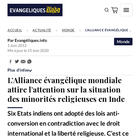
ACCUEIL
ACTUALITÉ
MONDE
L’ALLIANCE ÉVANGÉLIQUE MONDIALE ATTIRE L’ATTENTION SUR LA SITUATION DES MINORITÉS RELIGIEUSES EN INDE
FAIRE UN DON
Par
Evangéliques.info
Monde
1 Juin 2012
Faire un don
Mis à jour le 15 Juin 2020
Eglises
Partager:
Société
Plus d’infos
L’Alliance évangélique mondiale
Monde
attire l’attention sur la situation
Bible
des minorités religieuses en Inde
Toute l'actualité
Six Etats indiens ont adopté des lois anti-
Se connecter
conversion en contradiction avec le droit
Devise:
CHF
international et la liberté religieuse. C’est ce