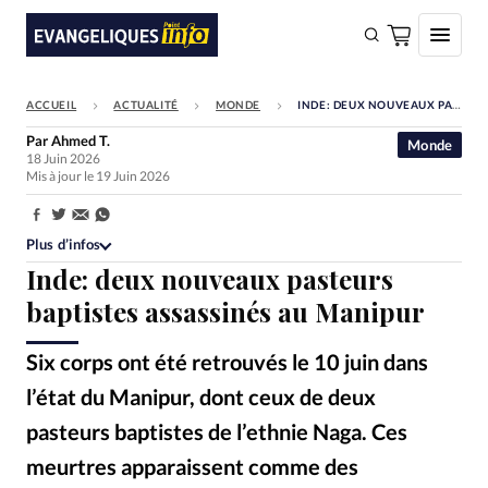
ACCUEIL
ACTUALITÉ
MONDE
INDE: DEUX NOUVEAUX PASTEURS BAPTISTES ASSASSINÉS AU MANIPUR
FAIRE UN DON
Par
Ahmed T.
Monde
18 Juin 2026
Faire un don
Mis à jour le 19 Juin 2026
Eglises
Partager:
Société
Plus d’infos
Inde: deux nouveaux pasteurs
Monde
baptistes assassinés au Manipur
Bible
Six corps ont été retrouvés le 10 juin dans
Toute l'actualité
l’état du Manipur, dont ceux de deux
Se connecter
pasteurs baptistes de l’ethnie Naga. Ces
Devise:
CHF
meurtres apparaissent comme des