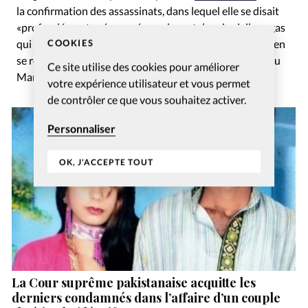
la confirmation des assassinats, dans lequel elle se disait
«profondément préoccupée par le sort des six civils nagas
COOKIES
qui [n’avaient] pas encore retrouvé leurs familles», tout en
se réjouissant de la libération de quatorze civils Kukis au
Ce site utilise des cookies pour améliorer
Manipur le 9 juin.
votre expérience utilisateur et vous permet
de contrôler ce que vous souhaitez activer.
Personnaliser
OK, J'ACCEPTE TOUT
La Cour suprême pakistanaise acquitte les
derniers condamnés dans l’affaire d’un couple