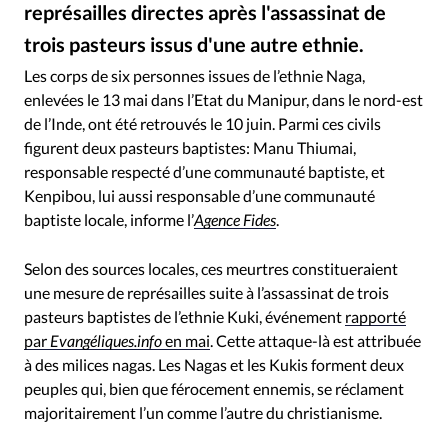
RUBRIQUES
représailles directes après l'assassinat de
Toute l'actualité
Bible
Culture
Economie
trois pasteurs issus d'une autre ethnie.
Lalminthang Vaiphei - Wikimedia Commons / Les six victimes ont été enlevées dans le village de Leilon Vaiphei, le 13 mai
©
Eglises
Histoire
Laicité
Liberté religieuse
Les corps de six personnes issues de l’ethnie Naga,
Mission
Monde
People
Politique
Religions
enlevées le 13 mai dans l’Etat du Manipur, dans le nord-est
Société
de l’Inde, ont été retrouvés le 10 juin. Parmi ces civils
figurent deux pasteurs baptistes: Manu Thiumai,
responsable respecté d’une communauté baptiste, et
Kenpibou, lui aussi responsable d’une communauté
baptiste locale, informe l’
Agence Fides
.
Selon des sources locales, ces meurtres constitueraient
une mesure de représailles suite à l’assassinat de trois
pasteurs baptistes de l’ethnie Kuki, événement
rapporté
par
Evangéliques.info
en mai
. Cette attaque-là est attribuée
à des milices nagas. Les Nagas et les Kukis forment deux
peuples qui, bien que férocement ennemis, se réclament
majoritairement l’un comme l’autre du christianisme.