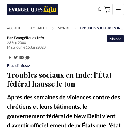
ACCUEIL
ACTUALITÉ
MONDE
TROUBLES SOCIAUX EN INDE: L’ÉTAT FÉDÉRAL HAUSSE LE TON
FAIRE UN DON
Par
Evangéliques.info
Monde
23 Sep 2008
Faire un don
Mis à jour le 15 Juin 2020
Eglises
Partager:
Société
Plus d’infos
Troubles sociaux en Inde: l’État
Monde
fédéral hausse le ton
Bible
Après des semaines de violences contre des
Toute l'actualité
chrétiens et leurs bâtiments, le
Se connecter
gouvernement fédéral de New Delhi vient
Devise:
CHF
d'avertir officiellement deux États que l'état