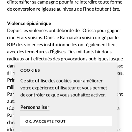
d’intensifier sa campagne pour faire interdire toute forme
de conversion religieuse au niveau de l’Inde tout entière.
Violence épidémique
Depuis les violences ont débordé de l’Orissa pour gagner
cinq États voisins. Dans le Karnataka voisin dirigé par le
BJP, des violences institutionnelles ont également lieu,
avec des fermetures d’Églises. Des militants hindous
radicaux ont effectués des provocations publiques jusque
dans la capitale. À la période de Noël, une véritable chasse
COOKIES
à l’homme contre les chrétiens avait déjà eu lieu en Orissa.
Principal acteur de ces violences, diverses milices de
Ce site utilise des cookies pour améliorer
militants hindous radicalisés, le Bajrang Dal, le Sangh
votre expérience utilisateur et vous permet
Parivar et le Rashtriya Swayamsevak Sangh (RSS) qui sont
de contrôler ce que vous souhaitez activer.
autant de bras militants du Vishwa Hindu Parishad
Personnaliser
(Conseil Hindouiste Mondial). Le BJP ou Baratya Janata
Party en est le bras politique. Le BJP, très hostile aux
OK, J'ACCEPTE TOUT
chrétiens comme aux musulmans, est fondé sur une
idéologie nationaliste (la hindutva) et il a fait adopter des