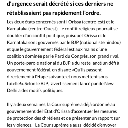
RUBRIQUES
d'urgence serait décrété si ces derniers ne
Toute l'actualité
Bible
Culture
Economie
rétablissaient pas rapidement l'ordre.
Des chrétiens indiens tribaux manifestent
©
Eglises
Histoire
Laicité
Liberté religieuse
Les deux états concernés sont l’Orissa (centre-est) et le
Mission
Monde
People
Politique
Religions
Karnataka (centre-Ouest). Le conflit religieux pourrait se
Société
doubler d’un conflit politique, puisque l’Orissa et le
Karnataka sont gouvernés par le BJP (nationaliste hindou)
et que le gouvernement fédéral est aux mains d’une
coalition dominée par le Parti du Congrès, son grand rival.
Un porte-parole national du BJP a du reste lancé un défi à
gouvernement fédéral, en disant: «Qu’ils passent
directement à l’étape suivante et nous mettent sous
tutelle!». Selon le BJP, l’avertissement lancé par de New
Delhi a des motifs politiques.
Il y a deux semaines, la Cour suprême a déjà ordonné au
gouvernement de l’État d’Orissa d’accentuer les mesures
de protection des chrétiens et de présenter un rapport sur
les violences. La Cour suprême a aussi décidé d’envoyer