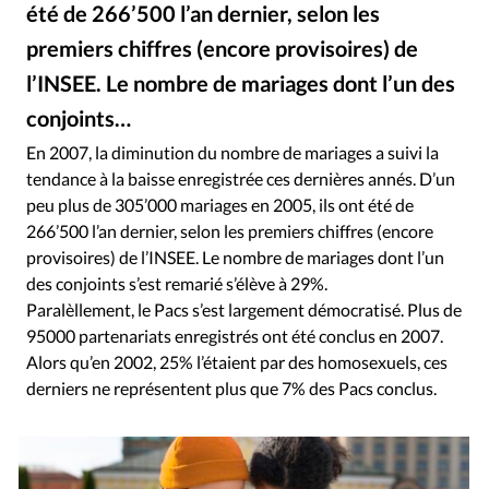
RUBRIQUES
été de 266’500 l’an dernier, selon les
Toute l'actualité
Bible
Culture
Economie
premiers chiffres (encore provisoires) de
Eglises
Histoire
Laicité
Liberté religieuse
l’INSEE. Le nombre de mariages dont l’un des
Mission
Monde
People
Politique
Religions
conjoints…
Société
En 2007, la diminution du nombre de mariages a suivi la
tendance à la baisse enregistrée ces dernières annés. D’un
peu plus de 305’000 mariages en 2005, ils ont été de
266’500 l’an dernier, selon les premiers chiffres (encore
provisoires) de l’INSEE. Le nombre de mariages dont l’un
des conjoints s’est remarié s’élève à 29%.
Paralèllement, le Pacs s’est largement démocratisé. Plus de
95000 partenariats enregistrés ont été conclus en 2007.
Alors qu’en 2002, 25% l’étaient par des homosexuels, ces
derniers ne représentent plus que 7% des Pacs conclus.