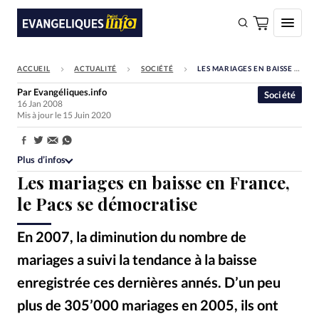
ACCUEIL
ACTUALITÉ
SOCIÉTÉ
LES MARIAGES EN BAISSE EN FRANCE, LE PACS SE DÉMOCRATISE
FAIRE UN DON
Par
Evangéliques.info
Société
16 Jan 2008
Faire un don
Mis à jour le 15 Juin 2020
Eglises
Partager:
Société
Plus d’infos
Les mariages en baisse en France,
Monde
le Pacs se démocratise
Bible
En 2007, la diminution du nombre de
Toute l'actualité
mariages a suivi la tendance à la baisse
Se connecter
enregistrée ces dernières annés. D’un peu
Devise:
CHF
plus de 305’000 mariages en 2005, ils ont