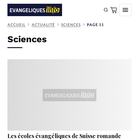
ACCUEIL
ACTUALITÉ
SCIENCES
PAGE 11
FAIRE UN DON
Sciences
Faire un don
Eglises
Société
Monde
Bible
Toute l'actualité
Se connecter
Devise:
CHF
Les écoles évangéliques de Suisse romande