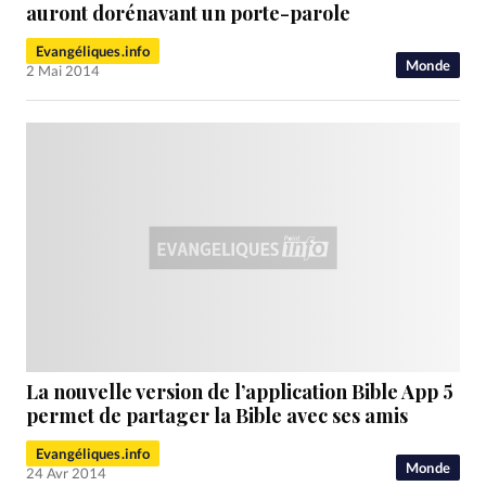
RUBRIQUES
auront dorénavant un porte-parole
Toute l'actualité
Bible
Culture
Economie
Evangéliques.info
Eglises
Histoire
Laicité
Liberté religieuse
Monde
2 Mai 2014
Mission
Monde
People
Politique
Religions
Société
La nouvelle version de l’application Bible App 5
permet de partager la Bible avec ses amis
Evangéliques.info
Monde
24 Avr 2014