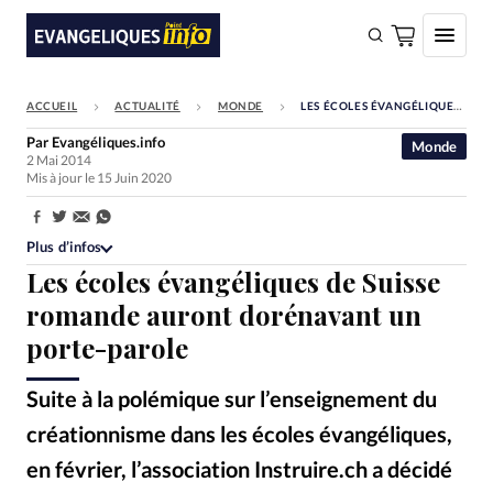
ACCUEIL
ACTUALITÉ
MONDE
LES ÉCOLES ÉVANGÉLIQUES DE SUISSE ROMANDE AURONT DORÉNAVANT UN PORTE-PAROLE
FAIRE UN DON
Par
Evangéliques.info
Monde
2 Mai 2014
Faire un don
Mis à jour le 15 Juin 2020
Eglises
Partager:
Société
Plus d’infos
Les écoles évangéliques de Suisse
Monde
romande auront dorénavant un
Bible
porte-parole
Toute l'actualité
Suite à la polémique sur l’enseignement du
Se connecter
créationnisme dans les écoles évangéliques,
Devise:
CHF
en février, l’association Instruire.ch a décidé