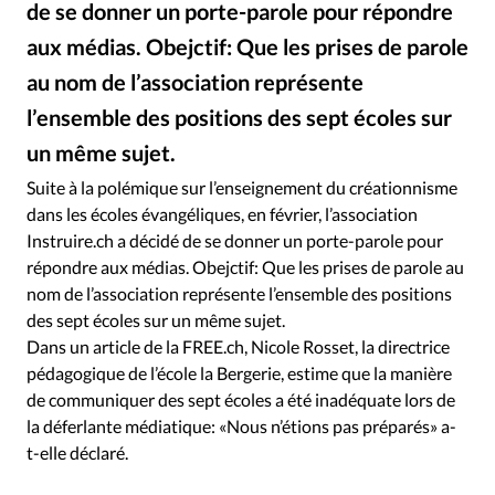
de se donner un porte-parole pour répondre
RUBRIQUES
Toute l'actualité
Bible
Culture
Economie
aux médias. Obejctif: Que les prises de parole
Eglises
Histoire
Laicité
Liberté religieuse
au nom de l’association représente
Mission
Monde
People
Politique
Religions
l’ensemble des positions des sept écoles sur
Société
un même sujet.
Suite à la polémique sur l’enseignement du créationnisme
dans les écoles évangéliques, en février, l’association
Instruire.ch a décidé de se donner un porte-parole pour
répondre aux médias. Obejctif: Que les prises de parole au
nom de l’association représente l’ensemble des positions
des sept écoles sur un même sujet.
Dans un article de la FREE.ch, Nicole Rosset, la directrice
pédagogique de l’école la Bergerie, estime que la manière
de communiquer des sept écoles a été inadéquate lors de
la déferlante médiatique: «Nous n’étions pas préparés» a-
t-elle déclaré.