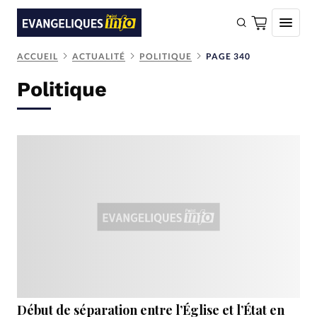
ACCUEIL
ACTUALITÉ
POLITIQUE
PAGE 340
FAIRE UN DON
Politique
Faire un don
Eglises
Société
Monde
Bible
Toute l'actualité
Se connecter
Devise:
CHF
Début de séparation entre l’Église et l’État en