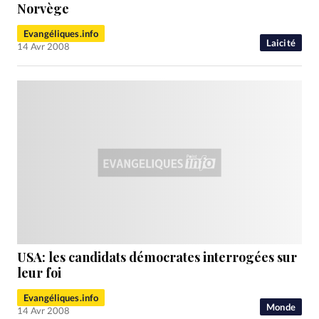
RUBRIQUES
Norvège
Toute l'actualité
Bible
Culture
Economie
Evangéliques.info
Eglises
Histoire
Laicité
Liberté religieuse
Laicité
14 Avr 2008
Mission
Monde
People
Politique
Religions
Société
USA: les candidats démocrates interrogées sur
leur foi
Evangéliques.info
Monde
14 Avr 2008