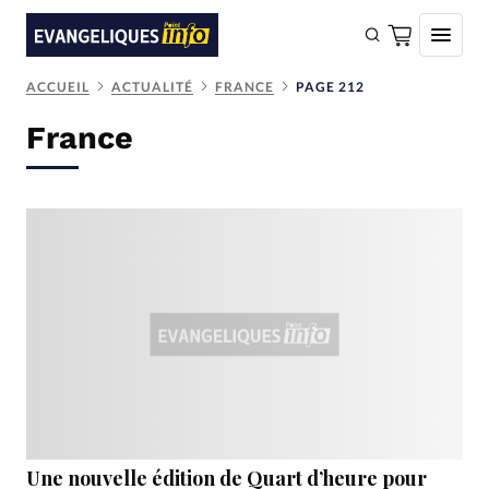
ACCUEIL
ACTUALITÉ
FRANCE
PAGE 212
FAIRE UN DON
France
Faire un don
Eglises
Société
Monde
Bible
Toute l'actualité
Se connecter
Devise:
CHF
Une nouvelle édition de Quart d’heure pour