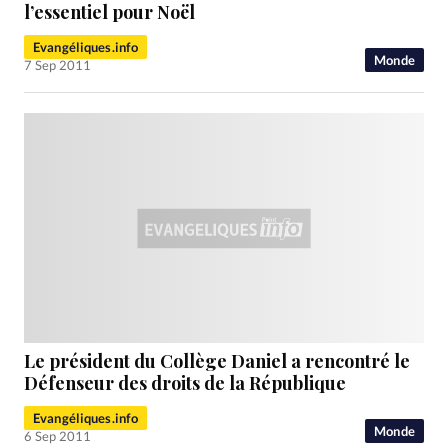
RUBRIQUES
l’essentiel pour Noël
Toute l'actualité
Bible
Culture
Economie
Evangéliques.info
Eglises
Histoire
Laicité
Liberté religieuse
Monde
7 Sep 2011
Mission
Monde
People
Politique
Religions
Société
Le président du Collège Daniel a rencontré le
Défenseur des droits de la République
Evangéliques.info
Monde
6 Sep 2011