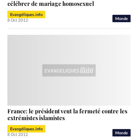
RUBRIQUES
célébrer de mariage homosexuel
Toute l'actualité
Bible
Culture
Economie
Evangéliques.info
Eglises
Histoire
Laicité
Liberté religieuse
Monde
8 Oct 2012
Mission
Monde
People
Politique
Religions
Société
France: le président veut la fermeté contre les
extrémistes islamistes
Evangéliques.info
Monde
8 Oct 2012