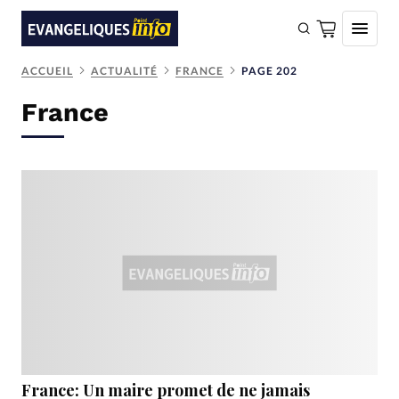
ACCUEIL
ACTUALITÉ
FRANCE
PAGE 202
FAIRE UN DON
France
Faire un don
Eglises
Société
Monde
Bible
Toute l'actualité
Se connecter
Devise:
CHF
France: Un maire promet de ne jamais