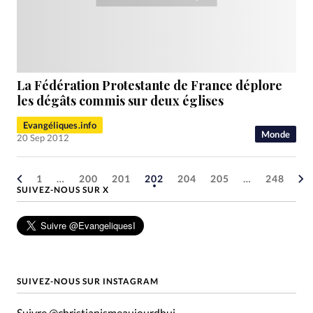
La Fédération Protestante de France déplore
les dégâts commis sur deux églises
Evangéliques.info
Monde
20 Sep 2012
1
…
200
201
202
204
205
…
248
SUIVEZ-NOUS SUR X
SUIVEZ-NOUS SUR INSTAGRAM
Suivre @christianismeaujourdhui