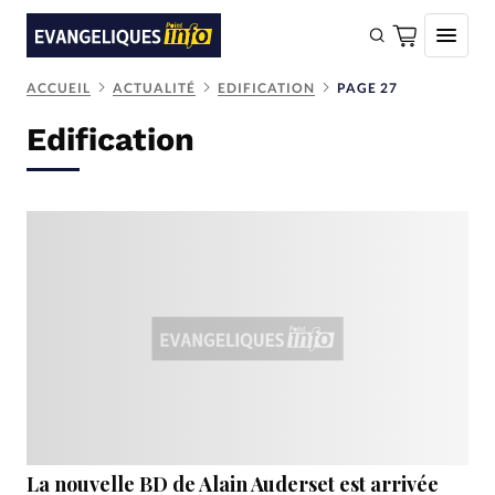
ACCUEIL
ACTUALITÉ
EDIFICATION
PAGE 27
FAIRE UN DON
Edification
Faire un don
Eglises
Société
Monde
Bible
Toute l'actualité
Se connecter
Devise:
CHF
La nouvelle BD de Alain Auderset est arrivée