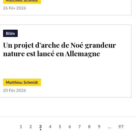
26 Fév 2026
Bible
Un projet d’arche de Noé grandeur
nature est lancé en Allemagne
Matthieu Schmidt
20 Fév 2026
1
2
3
4
5
6
7
8
9
…
97