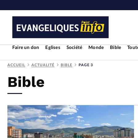
Faire un don
Eglises
Société
Monde
Bible
Toute
ACCUEIL
ACTUALITÉ
BIBLE
PAGE 3
Bible
RUBRIQUES
Toute l'actualité
Bible
Cul
Economie
Eglises
Histoir
Liberté religieuse
Mission