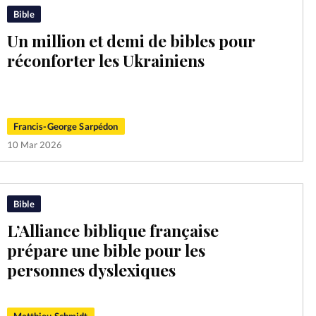
Bible
Un million et demi de bibles pour
réconforter les Ukrainiens
Francis-George Sarpédon
10 Mar 2026
Bible
L’Alliance biblique française
prépare une bible pour les
personnes dyslexiques
Matthieu Schmidt