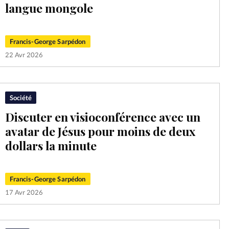
langue mongole
Mon co
s
Société
Changem
Francis-George Sarpédon
22 Avr 2026
Nous co
Société
Discuter en visioconférence avec un
avatar de Jésus pour moins de deux
dollars la minute
Francis-George Sarpédon
17 Avr 2026