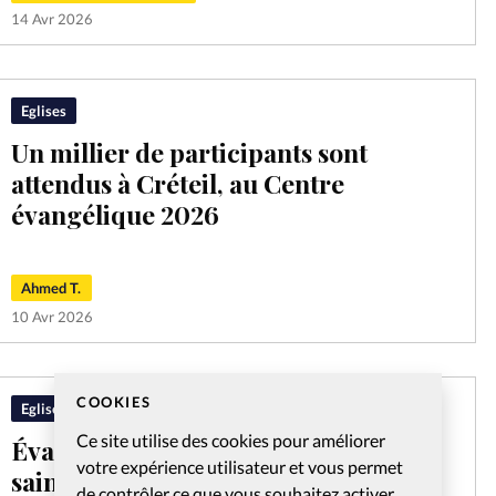
14 Avr 2026
Eglises
Un millier de participants sont
attendus à Créteil, au Centre
évangélique 2026
Ahmed T.
10 Avr 2026
COOKIES
Eglises
Ce site utilise des cookies pour améliorer
Évangélisation: durant la Semaine
votre expérience utilisateur et vous permet
sainte, des Églises étatsuniennes ont
de contrôler ce que vous souhaitez activer.