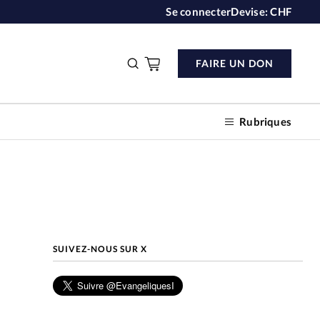
Se connecter
Devise:
CHF
FAIRE UN DON
Rubriques
n don
SUIVEZ-NOUS SUR X
s
ction