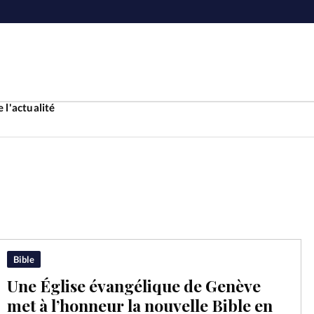
 l'actualité
Accueil
ture
Faire u
e
Laicité
À propo
Bible
Une Église évangélique de Genève
Monde
La réda
met à l’honneur la nouvelle Bible en