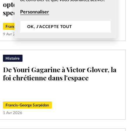
opté pour des événements
spectaculaires
Personnaliser
OK, J'ACCEPTE TOUT
Francis-George Sarpédon
9 Avr 2026
Histoire
De Youri Gagarine à Victor Glover, la
foi chrétienne dans l’espace
Francis-George Sarpédon
1 Avr 2026