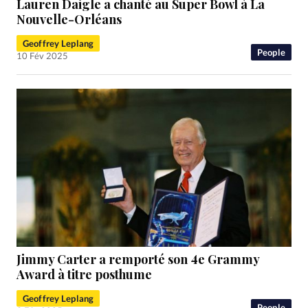
Lauren Daigle a chanté au Super Bowl à La
Nouvelle-Orléans
Geoffrey Leplang
People
10 Fév 2025
Jimmy Carter a remporté son 4e Grammy
Award à titre posthume
Geoffrey Leplang
People