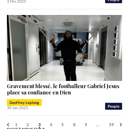
3 Fév 2025
Gravement blessé, le footballeur Gabriel Jesus
place sa confiance en Dieu
Geoffrey Leplang
People
30 Jan 2025
1
2
3
4
5
8
9
…
39