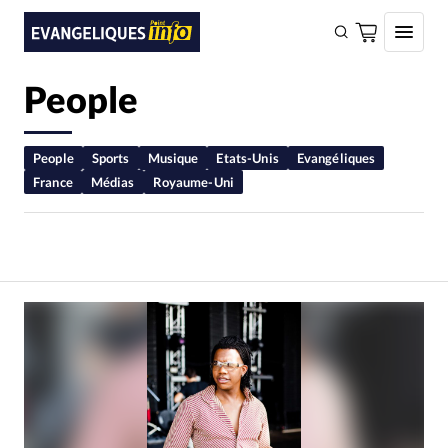
People
FAIRE UN DON
Faire un don
People
Sports
Musique
Etats-Unis
Evangéliques
France
Médias
Royaume-Uni
Eglises
Société
Monde
Bible
Toute l'actualité
Se connecter
Devise:
CHF