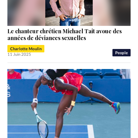
RUBRIQUES
Toute l'actualité
Bible
Culture
Economie
Eglises
Histoire
Laicité
Liberté religieuse
Mission
Monde
People
Politique
Religions
Le chanteur chrétien Michael Tait avoue des
Société
années de déviances sexuelles
Charlotte Moulin
People
11 Juin 2025