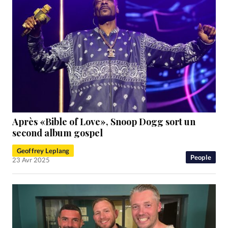
Après «Bible of Love», Snoop Dogg sort un
second album gospel
Geoffrey Leplang
People
23 Avr 2025