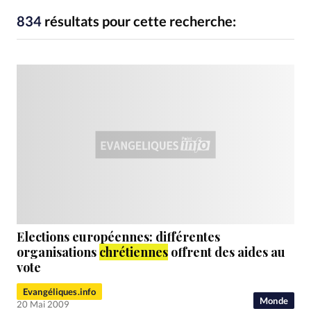
RUBRIQUES
Toute l'actualité
Bible
Culture
Economie
834
résultats pour cette recherche:
Eglises
Histoire
Laicité
Liberté religieuse
Mission
Monde
People
Politique
Religions
Société
Elections européennes: différentes
organisations
chrétiennes
offrent des aides au
vote
Evangéliques.info
Monde
20 Mai 2009