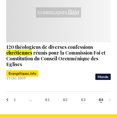
120 théologiens de diverses confessions
chrétiennes
réunis pour la Commission Foi et
Constitution du Conseil Oecuménique des
Eglises
Evangéliques.info
Monde
15 Oct 2009
1
…
81
82
83
84