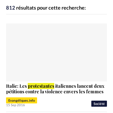
RUBRIQUES
Toute l'actualité
Bible
Culture
Economie
812
résultats pour cette recherche:
Eglises
Histoire
Laicité
Liberté religieuse
Mission
Monde
People
Politique
Religions
Société
Italie: Les
protestantes
italiennes lancent deux
pétitions contre la violence envers les femmes
Evangéliques.info
Société
15 Sep 2016