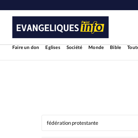
Faire un don
Eglises
Société
Monde
Bible
Toute
RUBRIQUES
Toute l'actualité
Bible
Cul
Economie
Eglises
Histoir
Liberté religieuse
Mission