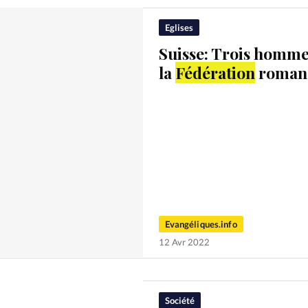
Eglises
Suisse: Trois homme
la
Fédération
romand
Evangéliques.info
12 Avr 2022
Société