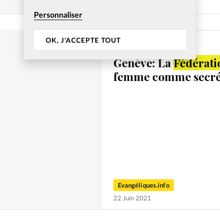
13 Nov 2020
Personnaliser
OK, J'ACCEPTE TOUT
Eglises
Genève: La
Fédérati
femme comme secrét
Evangéliques.info
22 Juin 2021