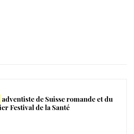
mpte
ent d'adresse
ntacter
n
adventiste de Suisse romande et du
ier Festival de la Santé