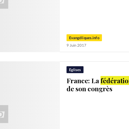
Evangéliques.info
9 Juin 2017
Eglises
France: La
fédérati
de son congrès