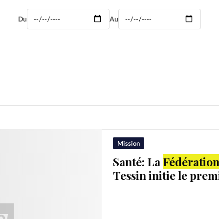
Mon co
s
Société
Du
Au
Changem
Nous co
Mission
Santé: La
Fédératio
Tessin initie le prem