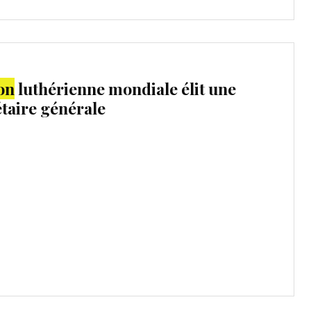
on
luthérienne mondiale élit une
aire générale