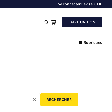
Se connecter
Devise:
CHF
FAIRE UN DON
Rubriques
n don
s
RECHERCHER
ction