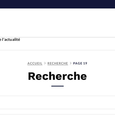
 l'actualité
ACCUEIL
RECHERCHE
PAGE 19
Accueil
Recherche
ture
Faire u
e
Laicité
À propo
Monde
La réda