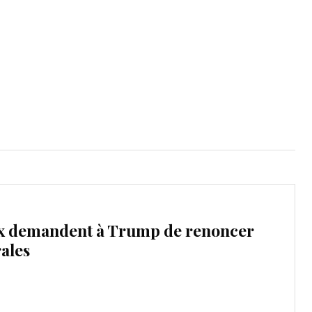
mpte
ent d'adresse
ntacter
ux demandent à Trump de renoncer
ales