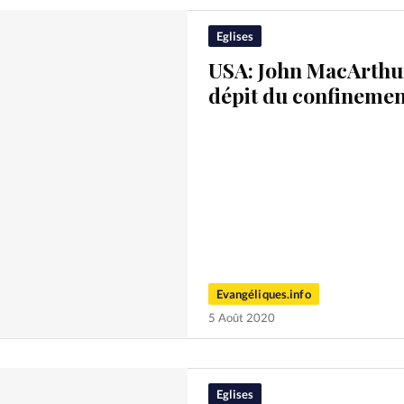
Eglises
USA: John MacArthur 
dépit du confinemen
Evangéliques.info
5 Août 2020
Eglises