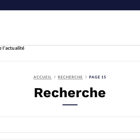
 l'actualité
ACCUEIL
RECHERCHE
PAGE 15
Accueil
Recherche
ture
Faire u
e
Laicité
À propo
Monde
La réda