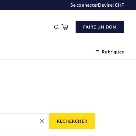
Se connecter
Devise:
CHF
FAIRE UN DON
Rubriques
n don
s
RECHERCHER
ction