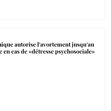
thique autorise l’avortement jusqu’au
e en cas de «détresse psychosociale»