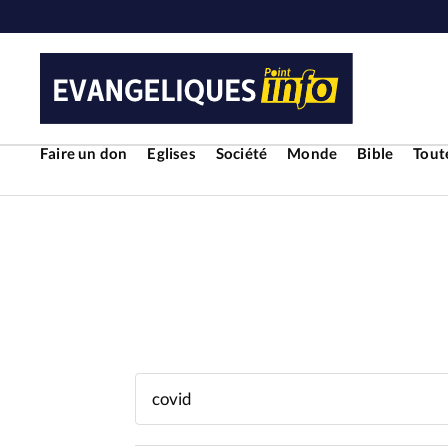
Faire un don
Eglises
Société
Monde
Bible
Toute
RUBRIQUES
Toute l'actualité
Bible
Cul
Economie
Eglises
Histoir
Liberté religieuse
Mission