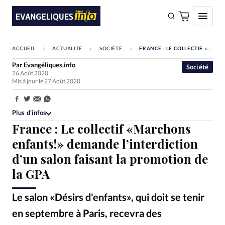
ACCUEIL
ACTUALITÉ
SOCIÉTÉ
FRANCE : LE COLLECTIF «MARCHONS ENFANTS!» DEMANDE L’INTERDICTION D’UN SALON FAISANT LA PROMOTION DE LA GPA
FAIRE UN DON
Par
Evangéliques.info
Société
26 Août 2020
Faire un don
Mis à jour le 27 Août 2020
Eglises
Partager:
Société
Plus d’infos
France : Le collectif «Marchons
Monde
enfants!» demande l’interdiction
Bible
d’un salon faisant la promotion de
Toute l'actualité
la GPA
Se connecter
Le salon «Désirs d'enfants», qui doit se tenir
Devise:
CHF
en septembre à Paris, recevra des