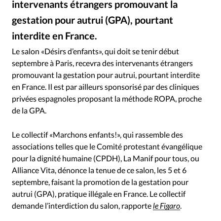
intervenants étrangers promouvant la
RUBRIQUES
Toute l'actualité
Bible
Culture
Economie
gestation pour autrui (GPA), pourtant
Eglises
Histoire
Laicité
Liberté religieuse
interdite en France.
iStock
©
Mission
Monde
People
Politique
Religions
Le salon «Désirs d’enfants», qui doit se tenir début
Société
septembre à Paris, recevra des intervenants étrangers
promouvant la gestation pour autrui, pourtant interdite
en France. Il est par ailleurs sponsorisé par des cliniques
privées espagnoles proposant la méthode ROPA, proche
de la GPA.
Le collectif «Marchons enfants!», qui rassemble des
associations telles que le Comité protestant évangélique
pour la dignité humaine (CPDH), La Manif pour tous, ou
Alliance Vita, dénonce la tenue de ce salon, les 5 et 6
septembre, faisant la promotion de la gestation pour
autrui (GPA), pratique illégale en France. Le collectif
demande l’interdiction du salon, rapporte
le Figaro
.