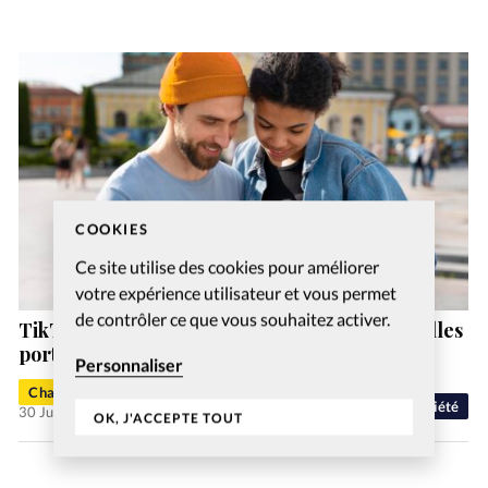
COOKIES
Ce site utilise des cookies pour améliorer
votre expérience utilisateur et vous permet
de contrôler ce que vous souhaitez activer.
TikTok, YouTube et Instagram sont les nouvelles
portes d’entrée de la foi chrétienne
Personnaliser
Charlotte Moulin
Société
30 Juil 2026
OK, J'ACCEPTE TOUT