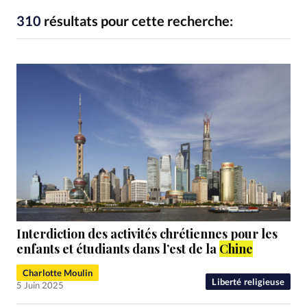
RUBRIQUES
Toute l'actualité
Bible
Culture
Economie
310
résultats pour cette recherche:
Eglises
Histoire
Laicité
Liberté religieuse
Mission
Monde
People
Politique
Religions
Société
Interdiction des activités chrétiennes pour les
enfants et étudiants dans l’est de la
Chine
Charlotte Moulin
Liberté religieuse
5 Juin 2025