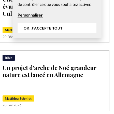
de contrôler ce que vous souhaitez activer.
évangélique: le pari du dialogue de
Cultura
Personnaliser
OK, J'ACCEPTE TOUT
Matthieu Schmidt
20 Fév 2026
Bible
Un projet d’arche de Noé grandeur
nature est lancé en Allemagne
Matthieu Schmidt
20 Fév 2026