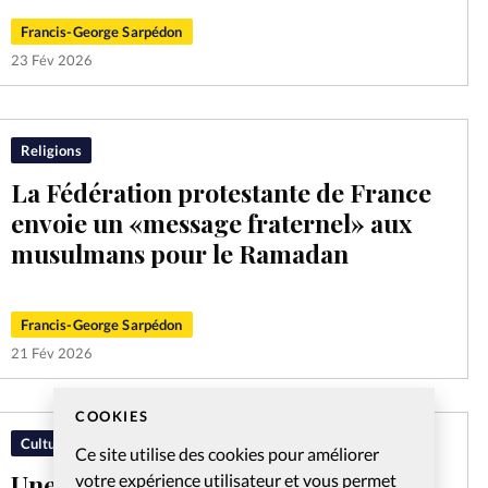
Francis-George Sarpédon
23 Fév 2026
Religions
La Fédération protestante de France
envoie un «message fraternel» aux
musulmans pour le Ramadan
Francis-George Sarpédon
21 Fév 2026
COOKIES
Culture
Ce site utilise des cookies pour améliorer
Une femme rabbin sur un podcast
votre expérience utilisateur et vous permet