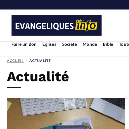
Faire un don
Eglises
Société
Monde
Bible
Toute
ACCUEIL
ACTUALITÉ
Actualité
RUBRIQUES
Toute l'actualité
Bible
Cul
Economie
Eglises
Histoir
Liberté religieuse
Mission