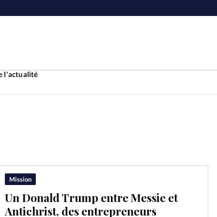
 l'actualité
Accueil
ture
Faire u
e
Laicité
À propo
Mission
Un Donald Trump entre Messie et
Monde
La réda
Antichrist, des entrepreneurs