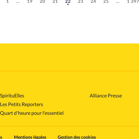
1
…
19
20
21
22
23
24
25
…
1 39
SpirituElles
Alliance Presse
Les Petits Reporters
Quart d'heure pour l'essentiel
es
Mentions légales
Gestion des cookies