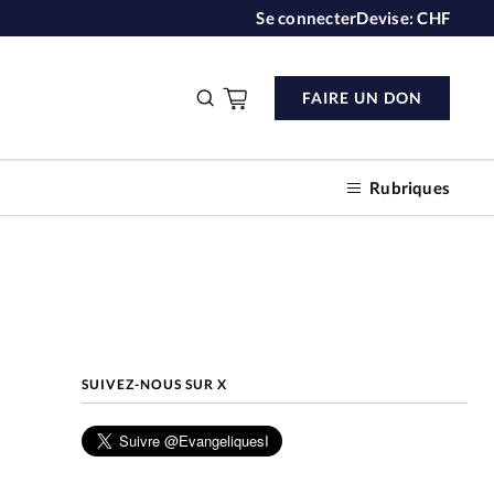
Se connecter
Devise:
CHF
FAIRE UN DON
Rubriques
n don
SUIVEZ-NOUS SUR X
s
ction