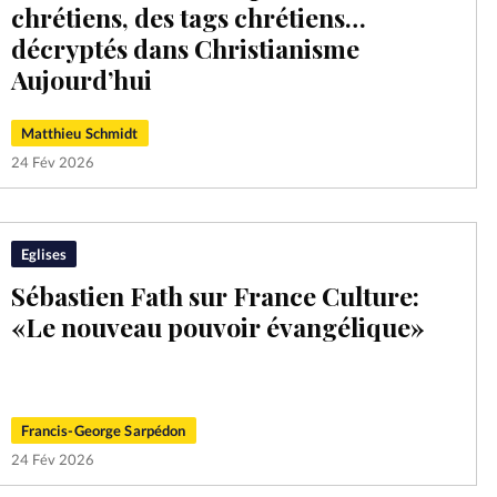
chrétiens, des tags chrétiens…
Mon co
s
Société
décryptés dans Christianisme
Aujourd’hui
Changem
Matthieu Schmidt
Nous co
24 Fév 2026
Eglises
Sébastien Fath sur France Culture:
«Le nouveau pouvoir évangélique»
Francis-George Sarpédon
24 Fév 2026