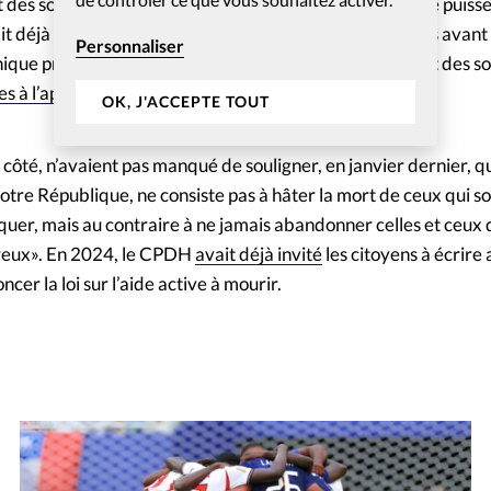
des soins palliatifs pour que des personnes en fin de vie puiss
déjà déclaré la faîtière en janvier 2023, peu de temps avant 
Personnaliser
hique protestante évangélique, qui souhaitait avant tout des s
es à l’approche de la mort
.
OK, J'ACCEPTE TOUT
côté, n’avaient pas manqué de souligner, en janvier dernier, q
notre République, ne consiste pas à hâter la mort de ceux qui s
quer, mais au contraire à ne jamais abandonner celles et ceux 
ureux». En 2024, le CPDH
avait déjà invité
les citoyens à écrire
er la loi sur l’aide active à mourir.