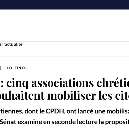
 l'actualité
É
LOI FIN DE VIE: CINQ ASSOCIATIONS CHRÉTIENNES FRANÇAISES SOUHAITENT MOBILISER LES CITOYENS
Accueil
e: cinq associations chrét
ture
Faire u
ouhaitent mobiliser les ci
e
Laicité
À propo
tiennes, dont le CPDH, ont lancé une mobilis
Monde
La réda
 Sénat examine en seconde lecture la proposit