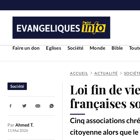
Faire un don
Eglises
Société
Monde
Bible
Toute
ACCUEIL
ACTUALITÉ
SOCIÉT
RUBRIQUES
Loi fin de vi
Société
Toute l'actualité
Bible
Cul
françaises s
Partager:
Economie
Eglises
Histoir
Cinq associations chré
Par
Ahmed T.
Liberté religieuse
Mission
citoyenne alors que le
11 Mai 2026