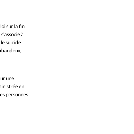
mpte
Savoix - Pixabay
ent d'adresse
i sur la fin
 s’associe à
ntacter
le suicide
 abandon»,
our une
ministrée en
 des personnes