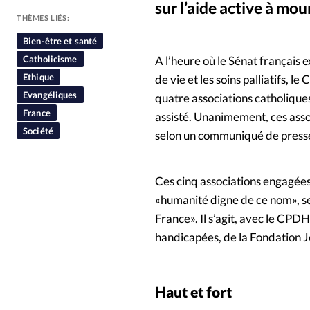
sur l’aide active à mou
People
Politique
Religion
THÈMES LIÉS:
Bien-être et santé
Catholicisme
A l’heure où le Sénat français e
Ethique
de vie et les soins palliatifs,
Evangéliques
quatre associations catholiques
France
assisté. Unanimement, ces assoc
Société
selon un communiqué de press
Ces cinq associations engagée
«humanité digne de ce nom», se 
France». Il s’agit, avec le CPD
handicapées, de la Fondation J
Haut et fort