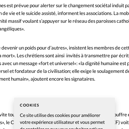
es est prévue pour alerter sur le changement sociétal induit p
in de vie et le suicide assisté, informent les associations. La mob
imité massif voulant s’appuyer sur le réseau des paroisses catho
ngéliques».
devenir un poids pour d’autres», insistent les membres de cett
a mort». Les chrétiens sont ainsi invités à transmettre par écri
 avec un message «fort et universel»: «la dignité humaine est
ersel et fondateur de la civilisation; elle exige le soulagement d
ent humain», ajoutent encore les signataires.
COOKIES
ite tous les chrétiens à la compassion envers celui qui souffre 
Ce site utilise des cookies pour améliorer
votre expérience utilisateur et vous permet
, le Conseil national des évangéliques de France (CNEF) voit l
de contrôler ce que vous souhaitez activer.