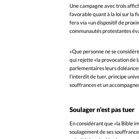
Une campagne avec trois affich
favorable quant à la loi sur la f
fera via «un dispositif de prox
communautés protestantes éva
«Que personne ne se considère 
qui rejette «la provocation de l
parlementaires leurs doléances
l’interdit de tuer, principe univ
souffrances et un accompagnem
Soulager n’est pas tuer
En considérant que «la Bible inv
soulagement de ses souffrances»