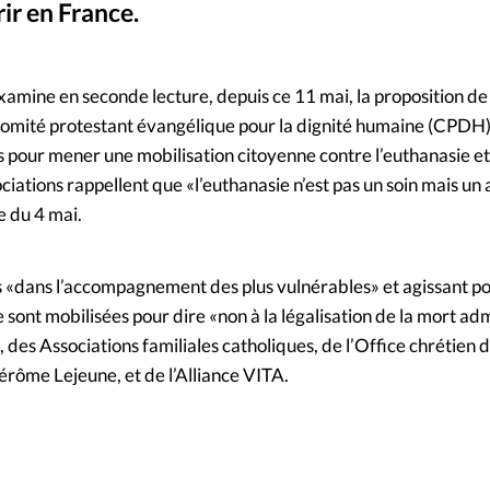
rir en France.
Mon co
s
Société
©
Changem
xamine en seconde lecture, depuis ce 11 mai, la proposition de lo
 le Comité protestant évangélique pour la dignité humaine (CPDH)
Nous co
 pour mener une mobilisation citoyenne contre l’euthanasie et 
iations rappellent que «l’euthanasie n’est pas un soin mais un
e du 4 mai.
s «dans l’accompagnement des plus vulnérables» et agissant p
sont mobilisées pour dire «non à la légalisation de la mort ad
H, des Associations familiales catholiques, de l’Office chrétien
érôme Lejeune, et de l’Alliance VITA.