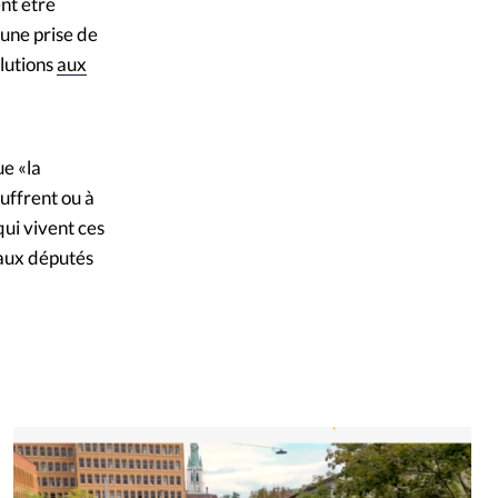
ent être
une prise de
olutions
aux
ue «la
ouffrent ou à
qui vivent ces
 aux députés