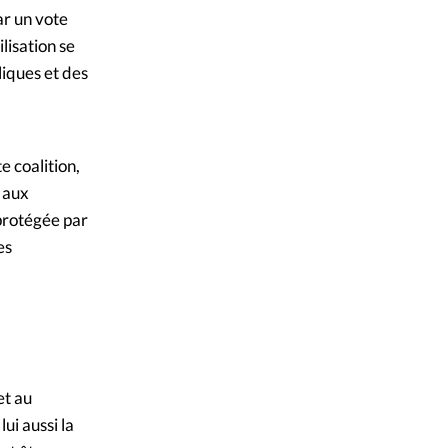
ar un vote
ilisation se
liques et des
e coalition,
t aux
 protégée par
es
et au
ui aussi la