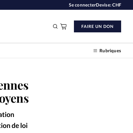
Se connecter
Devise:
CHF
FAIRE UN DON
Rubriques
iennes
n don
toyens
s
ation
ction
ion de loi