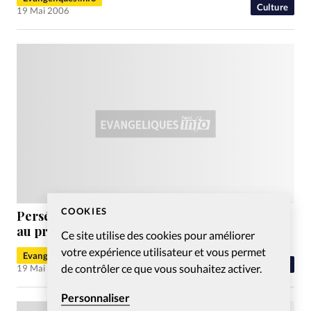
Culture
19 Mai 2006
COOKIES
Persécution religieuse dans le monde: indices
au printemps 2006
Ce site utilise des cookies pour améliorer
votre expérience utilisateur et vous permet
Evangéliques.info
Liberté religieuse
de contrôler ce que vous souhaitez activer.
19 Mai 2006
Personnaliser