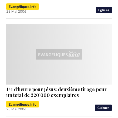
RUBRIQUES
Toute l'actualité
Bible
Culture
Economie
Eglises
Evangéliques.info
Eglises
28 Mai 2006
Histoire
Laicité
Liberté religieuse
Mission
Monde
People
Politique
Religions
Société
1/4 d’heure pour Jésus: deuxième tirage pour
un total de 220’000 exemplaires
Evangéliques.info
Culture
23 Mai 2006