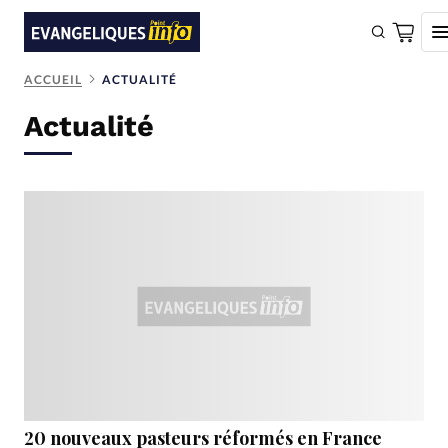
ACCUEIL
ACTUALITÉ
FAIRE UN DON
Actualité
Faire un don
Eglises
Société
Monde
Bible
Toute l'actualité
Se connecter
Devise:
CHF
20 nouveaux pasteurs réformés en France