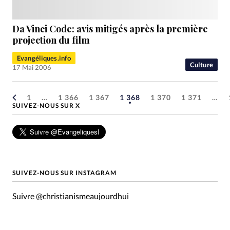
Da Vinci Code: avis mitigés après la première
projection du film
Evangéliques.info
Culture
17 Mai 2006
1
…
1 366
1 367
1 368
1 370
1 371
…
SUIVEZ-NOUS SUR X
SUIVEZ-NOUS SUR INSTAGRAM
Suivre @christianismeaujourdhui