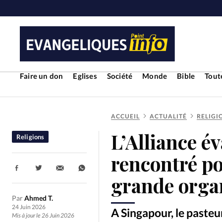
Faire un don
Eglises
Société
Monde
Bible
Toute
ACCUEIL
ACTUALITÉ
RELIGI
RUBRIQUES
L’Alliance é
Religions
Toute l'actualité
Bible
Cul
rencontré po
Partager:
Economie
Eglises
Histoir
grande orga
Par
Ahmed T.
Liberté religieuse
Mission
24 Juin 2026
A Singapour, le pasteu
Mis à jour le 26 Juin 2026