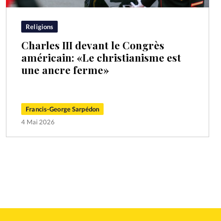
Religions
Charles III devant le Congrès
américain: «Le christianisme est
une ancre ferme»
Francis-George Sarpédon
4 Mai 2026