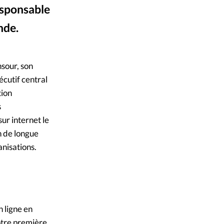
esponsable
mpte
nde.
ent d'adresse
 (NU) depuis 2021
sour, son
ntacter
écutif central
tion
s
sur internet le
on de longue
nisations.
n ligne en
notre première