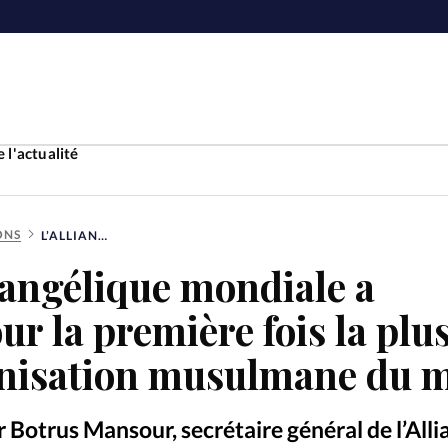
 l'actualité
ONS
L’ALLIANCE ÉVANGÉLIQUE MONDIALE A RENCONTRÉ POUR LA PREMIÈRE FOIS LA PLUS GRANDE ORGANISATION MUSULMANE DU MONDE
Accueil
vangélique mondiale a
ture
Faire u
ur la première fois la plu
e
Laicité
nisation musulmane du 
À propo
Monde
La réda
r Botrus Mansour, secrétaire général de l’Alli