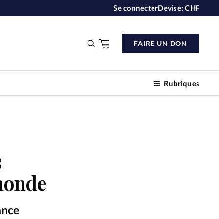
Se connecter
Devise:
CHF
FAIRE UN DON
Rubriques
n don
s
monde
s
ction
ance