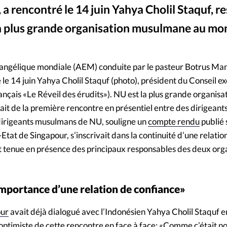
a rencontré le 14 juin Yahya Cholil Staquf, r
Mon co
s
Société
a plus grande organisation musulmane au mo
Changem
- YouTube / L’Indonisen Yahya Cholil Staquf préside le Conseil exécutif de Nahdlatul Ulama
vangélique mondiale (AEM) conduite par le pasteur Botrus Man
Nous co
 le 14 juin Yahya Cholil Staquf (photo), président du Conseil ex
rançais «Le Réveil des érudits»). NU est la plus grande organisa
ait de la première rencontre en présentiel entre des dirigeant
dirigeants musulmans de NU, souligne un
compte rendu
publié 
é-Etat de Singapour, s’inscrivait dans la continuité d’une relati
st tenue en présence des principaux responsables des deux orga
mportance d’une relation de confiance»
our
avait déjà dialogué avec l’Indonésien Yahya Cholil Staquf e
an optimiste de cette rencontre en face à face: «Comme c’était 