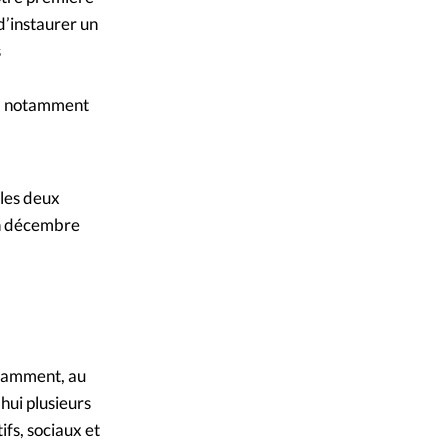
d’instaurer un
s
s, notamment
 les deux
 en décembre
otamment, au
ui plusieurs
ifs, sociaux et