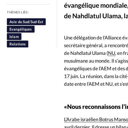
évangélique mondiale, 
People
Politique
Religion
THÈMES LIÉS:
de Nahdlatul Ulama, l
Asie du Sud/Sud-Est
NU Online 
©
Evangéliques
Islam
Une délégation de l’Alliance é
Relations
secrétaire général, a rencontré
de Nahdlatul Ulama (
NU
, en f
musulmane au monde. Il s’agiss
évangéliques de l’AEM et des 
17 juin. La réunion, dans la cit
date entre l’AEM et NU, et s’e
«Nous reconnaissons l’i
L’Arabe israélien Botrus Mans
avril dernier. Il dresse un bil