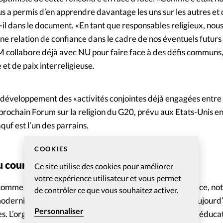
s a permis d’en apprendre davantage les uns sur les autres et 
-il dans le document. «En tant que responsables religieux, nou
ne relation de confiance dans le cadre de nos éventuels futurs
EM collabore déjà avec NU pour faire face à des défis commun
 et de paix interreligieuse.
le développement des «activités conjointes déjà engagées entre
le prochain Forum sur la religion du G20, prévu aux Etats-Unis
quf est l’un des parrains.
COOKIES
u courant moderniste
Ce site utilise des cookies pour améliorer
votre expérience utilisateur et vous permet
comme mouvement de défense de l’islam traditionnel face, n
de contrôler ce que vous souhaitez activer.
 moderniste Muhammadiyah, Nahdlatul Ulama compte aujourd’h
Personnaliser
. L’organisation est active dans les domaines religieux, éducat