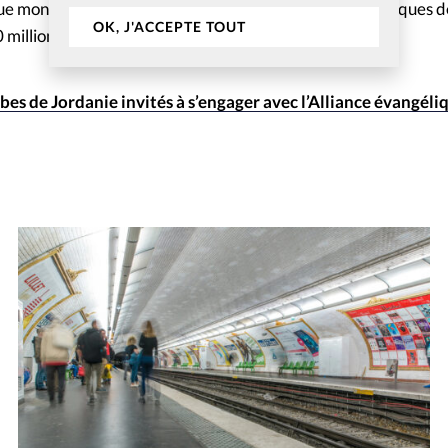
que mondiale, quant à elle, regroupe des Eglises évangéliques 
OK, J'ACCEPTE TOUT
 millions de chrétiens.
abes de Jordanie invités à s’engager avec l’Alliance évangél