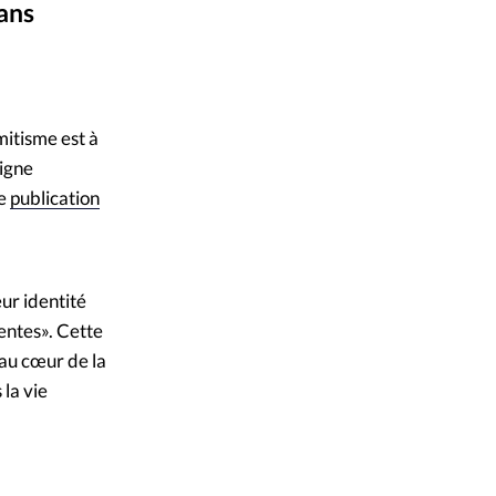
dans
mpte
e à Radio France
ent d'adresse
mitisme est à
ntacter
ligne
ne
publication
ur identité
lentes». Cette
 au cœur de la
 la vie