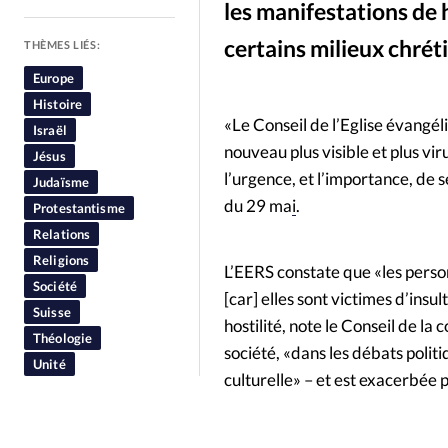
les manifestations de h
People
Politique
Religion
certains milieux chrét
THÈMES LIÉS:
Europe
Histoire
«Le Conseil de l’Eglise évangé
Israël
nouveau plus visible et plus vi
Jésus
l’urgence, et l’importance, de 
Judaïsme
du 29 ma
i
.
Protestantisme
Relations
Religions
L’EERS constate que «les person
Société
[car] elles sont victimes d’insu
Suisse
hostilité, note le Conseil de l
Théologie
société, «dans les débats politi
Unité
culturelle» – et est exacerbée p