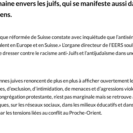
aine envers les juifs, qui se manifeste aussi 
Mon co
s
Société
iens.
Merge de Mélanie Tournad
©
Changem
lique réformée de Suisse constate avec inquiétude que l’antisé
Nous co
rulent en Europe et en Suisse.» L’organe directeur de l’EERS sou
se dresser contre le racisme anti-Juifs et l’antijudaïsme dans u
nes juives renoncent de plus en plus à afficher ouvertement le
ltes, d’exclusion, d’intimidation, de menaces et d’agressions vio
a congrégation protestante, n’est pas marginale mais se retrouve
ques, sur les réseaux sociaux, dans les milieux éducatifs et dans
ar les tensions liées au conflit au Proche-Orient.