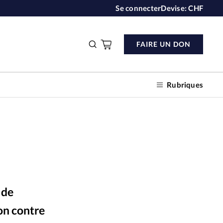
Se connecter
Devise:
CHF
FAIRE UN DON
Rubriques
n don
s
 de
ction
ion contre