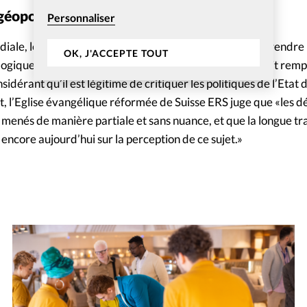
 géopolitiques
Personnaliser
ale, les Eglises réformées suisses ont souhaité entreprendre 
OK, J'ACCEPTE TOUT
gique. Elles rejettent l’idée selon laquelle l’Eglise aurait remp
érant qu’il est légitime de critiquer les politiques de l’Etat d
t, l’Eglise évangélique réformée de Suisse ERS juge que «les d
 menés de manière partiale et sans nuance, et que la longue tr
encore aujourd’hui sur la perception de ce sujet.»