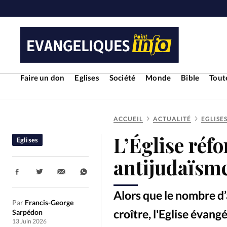
Faire un don
Eglises
Société
Monde
Bible
Toute
ACCUEIL
ACTUALITÉ
EGLISE
RUBRIQUES
L’Église réfo
Eglises
Toute l'actualité
Bible
Cul
antijudaïsm
Partager:
Economie
Eglises
Histoir
Alors que le nombre d’
Par
Francis-George
Liberté religieuse
Mission
croître, l'Eglise évan
Sarpédon
13 Juin 2026