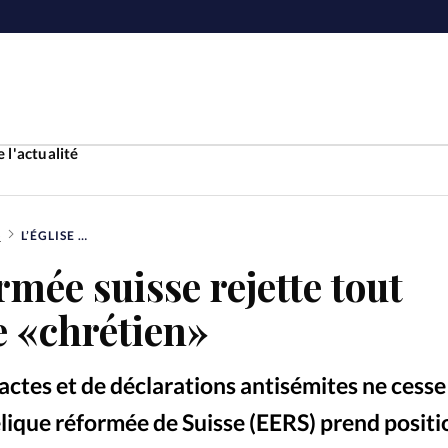
 l'actualité
S
L’ÉGLISE RÉFORMÉE SUISSE REJETTE TOUT ANTIJUDAÏSME «CHRÉTIEN»
Accueil
rmée suisse rejette tout
ture
Faire u
e «chrétien»
e
Laicité
À propo
actes et de déclarations antisémites ne cesse
Monde
La réda
gélique réformée de Suisse (EERS) prend posit