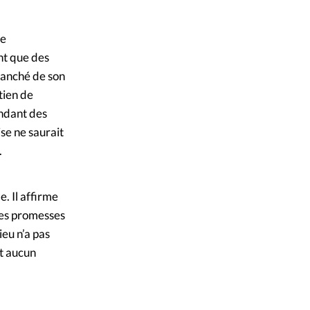
de
nt que des
tranché de son
tien de
endant des
ise ne saurait
.
e. Il affirme
 des promesses
ieu n’a pas
it aucun