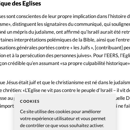
ique des Eglises
ises sont conscientes de leur propre implication dans l’histoire 
tisme», distinguent les signataires du communiqué, qui souligne
ôné un mépris du judaïsme, ont affirmé qu’Israël aurait été re
taines interprétations polémiques de la Bible, ainsi que l’entre
usations générales portées contre « les Juifs », [contribuant] p
ation et à la persécution des personnes juives». Pour l’EERS, l’Egl
çon crédible qu’en assumant «sa propre culpabilité historique»
e Jésus était juif et que le christianisme est né dans le judaïsm
 chrétien: «L’Eglise ne vit pas contre le peuple d’Israël – il vit
isse au peuple d’Israël. La perspective de Paul, selon laquelle D
COOKIES
e importance fondamentale», lit-on dans dans le texte, qui ne fa
Ce site utilise des cookies pour améliorer
votre expérience utilisateur et vous permet
de contrôler ce que vous souhaitez activer.