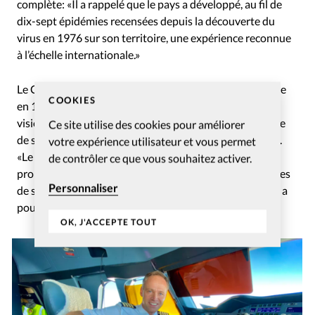
complète: «Il a rappelé que le pays a développé, au fil de
dix-sept épidémies recensées depuis la découverte du
virus en 1976 sur son territoire, une expérience reconnue
à l’échelle internationale.»
Le Centre médical évangélique est une association créée
COOKIES
en 1965 par plusieurs Eglises évangéliques, avec pour
vision de devenir un centre d’excellence dans la pratique
Ce site utilise des cookies pour améliorer
de soins de santé holistique dans le nord-est de la RDC.
votre expérience utilisateur et vous permet
«Le CME se propose comme mission principale de
de contrôler ce que vous souhaitez activer.
propager l’Evangile de Jésus-Christ au moyen de services
Personnaliser
de santé», précise
sur son site internet
l’association, qui a
pour devise «soigner, former, servir».
OK, J'ACCEPTE TOUT