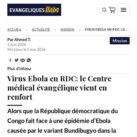
ACCUEIL
ACTUALITÉ
MISSION
VIRUS EBOLA EN RDC: LE CENTRE MÉDICAL ÉVANGÉLIQUE VIENT EN RENFORT
FAIRE UN DON
Par
Ahmed T.
Mission
3 Juin 2026
Faire un don
Mis à jour le 5 Juin 2026
Eglises
Partager:
Société
Plus d’infos
Virus Ebola en RDC: le Centre
Monde
médical évangélique vient en
Bible
renfort
Toute l'actualité
Alors que la République démocratique du
Se connecter
Congo fait face à une épidémie d’Ebola
Devise:
CHF
causée par le variant Bundibugyo dans la