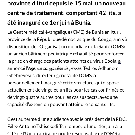
province d’Ituri depuis le 15 mai, un nouveau
RUBRIQUES
Toute l'actualité
Bible
Culture
Economie
centre de traitement, comportant 42 lits, a
Eglises
Histoire
Laicité
Liberté religieuse
été inauguré ce 1er juin à Bunia.
Zoé Emrys label - Facebook
©
Mission
Monde
People
Politique
Religions
Le Centre médical évangélique (CME) de Bunia en Ituri,
Société
province de la République démocratique du Congo, a mis à
disposition de l’Organisation mondiale de la Santé (OMS)
un ancien bâtiment pédiatrique réhabilité pour renforcer
la prise en charge des patients atteints du virus Ebola,
a
annoncé
l’
Agence congolaise de presse
. Tedros Adhanom
Ghebreyesus, directeur général de l’OMS, a
personnellement inauguré cette structure, qui dispose
actuellement de vingt-et-un lits pour les cas confirmés et
de vingt-quatre autres pour les cas suspects, avec une
capacité d’extension pouvant atteindre soixante lits.
C’est au terme d’une audience avec le président de la RDC,
Félix-Antoine Tshisekedi Tshilombo, le lundi 1er juin à la
Cité de l’Union africaine, que le responsable de l’OMS a