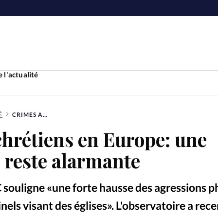
 l'actualité
É
CRIMES ANTICHRÉTIENS EN EUROPE: UNE SITUATION QUI RESTE ALARMANTE
Accueil
hrétiens en Europe: une
ture
Faire u
i reste alarmante
e
Laicité
À propo
 souligne «une forte hausse des agressions p
Monde
La réda
nels visant des églises». L'observatoire a rec