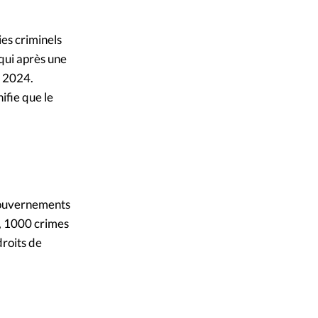
ies criminels
 qui après une
n 2024.
ifie que le
 gouvernements
s, 1000 crimes
roits de