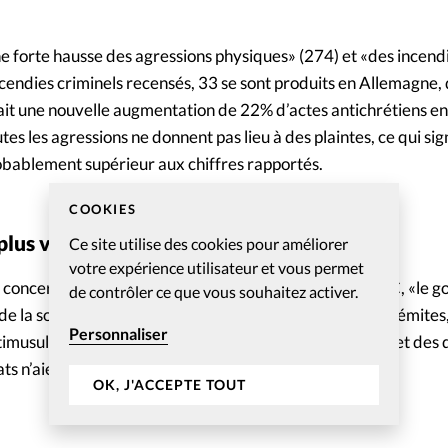
ne forte hausse des agressions physiques» (274) et «des incend
incendies criminels recensés, 33 se sont produits en Allemagne,
t une nouvelle augmentation de 22% d’actes antichrétiens e
s les agressions ne donnent pas lieu à des plaintes, ce qui sign
obablement supérieur aux chiffres rapportés.
COOKIES
plus visibles
Ce site utilise des cookies pour améliorer
votre expérience utilisateur et vous permet
 concerne pas que les chrétiens. En effet, selon l’OIDAC, «le
de contrôler ce que vous souhaitez activer.
de la société civile ont signalé plus de 3000 crimes antisémite
Personnaliser
timusulmans au Bureau des institutions démocratiques et des d
ats n’aient pas communiqué leurs données».
OK, J'ACCEPTE TOUT