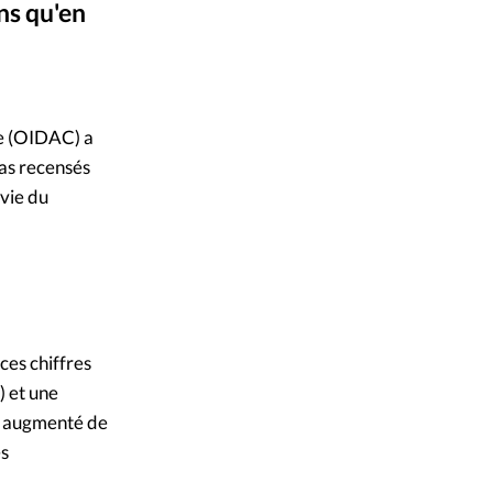
ns qu'en
mpte
Actu – Facebook
ent d'adresse
pe (OIDAC) a
ntacter
cas recensés
ivie du
ces chiffres
) et une
à augmenté de
es