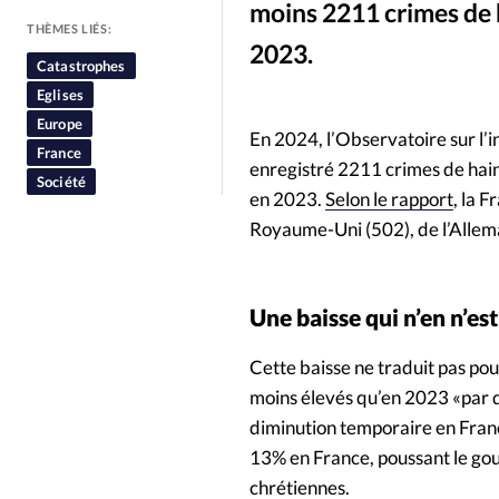
moins 2211 crimes de 
People
Politique
Religion
THÈMES LIÉS:
2023.
Catastrophes
Eglises
Europe
En 2024, l’Observatoire sur l’i
France
enregistré 2211 crimes de hain
Société
en 2023.
Selon le rapport
, la 
Royaume-Uni (502), de l’Allemagn
Une baisse qui n’en n’es
Cette baisse ne traduit pas pou
moins élevés qu’en 2023 «par d
diminution temporaire en Fran
13% en France, poussant le g
chrétiennes.