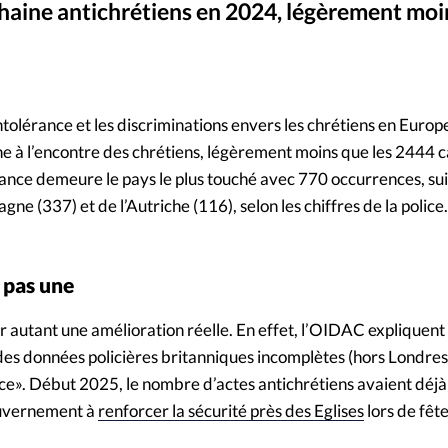
haine antichrétiens en 2024, légèrement moi
Mon co
s
Société
Lourdes
©
Changem
ntolérance et les discriminations envers les chrétiens en Euro
Nous co
e à l’encontre des chrétiens, légèrement moins que les 2444 
France demeure le pays le plus touché avec 770 occurrences, su
e (337) et de l’Autriche (116), selon les chiffres de la police.
t pas une
r autant une amélioration réelle. En effet, l’OIDAC expliquent 
es données policières britanniques incomplètes (hors Londres
ce». Début 2025, le nombre d’actes antichrétiens avaient déj
ouvernement à
renforcer la sécurité près des Eglises
lors de fêt