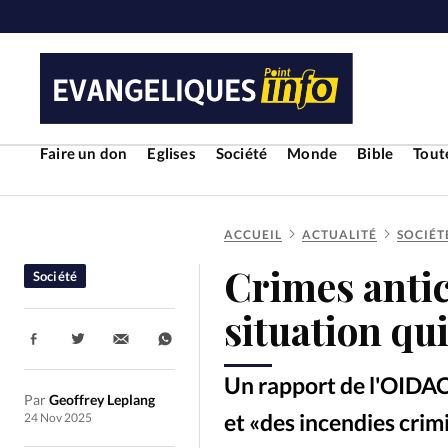
Faire un don
Eglises
Société
Monde
Bible
Toute
ACCUEIL
ACTUALITÉ
SOCIÉT
RUBRIQUES
Crimes antic
Société
Toute l'actualité
Bible
Cul
situation qu
Partager:
Economie
Eglises
Histoir
Un rapport de l'OIDAC
Par
Geoffrey Leplang
Liberté religieuse
Mission
et «des incendies crimi
24 Nov 2025