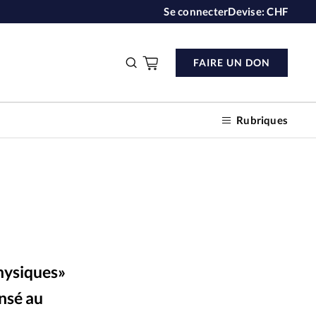
Se connecter
Devise:
CHF
FAIRE UN DON
Rubriques
n don
s
hysiques»
ction
ensé au