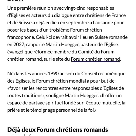
RUBRIQUES
Une première réunion avec vingt-cinq responsables
Toute l'actualité
Bible
Culture
Economie
d’Eglises et acteurs du dialogue entre chrétiens de France
Eglises
Histoire
Laicité
Liberté religieuse
et de Suisse a déjà eu lieu en septembre à Lausanne pour
Mission
Monde
People
Politique
Religions
poser les bases d’un troisième Forum chrétien
Société
francophone. Celui-ci devrait avoir lieu en Suisse romande
en 2027, rapporte Martin Hoegger, pasteur de l’Eglise
évangélique réformée membre du Comité du Forum
chrétien romand, sur le site du
Forum chrétien romand
.
Né dans les années 1990 au sein du Conseil œcuménique
des Eglises, le Forum chrétien mondial a pour but de
«favoriser les rencontres entre responsables d’Eglises de
toutes traditions», souligne Martin Hoegger. «Il offre un
espace de partage spirituel fondé sur l’écoute mutuelle, la
prière et le témoignage personnel de la foi.»
Déjà deux Forum chrétiens romands