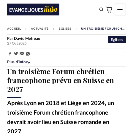
ACCUEIL
ACTUALITÉ
EGLISES
UN TROISIÈME FORUM CHRÉTIEN FRANCOPHONE PRÉVU EN SUISSE EN 2027
FAIRE UN DON
Par
David Métreau
Eglises
27 Oct 2025
Faire un don
Eglises
Partager:
Plus d’infos
Société
Un troisième Forum chrétien
Monde
francophone prévu en Suisse en
2027
Bible
Toute l'actualité
Après Lyon en 2018 et Liège en 2024, un
troisième Forum chrétien francophone
Se connecter
devrait avoir lieu en Suisse romande en
Devise:
CHF
2027.
Forum chrétien romand - Vingt-cinq responsables d’Eglises et acteurs du dialogue entre chrétiens (de France et de Suisse) se sont réunis à Lausanne le 9 septembre pour poser les bases du troisième Forum chrétien francophone, prévu pour 2027
©